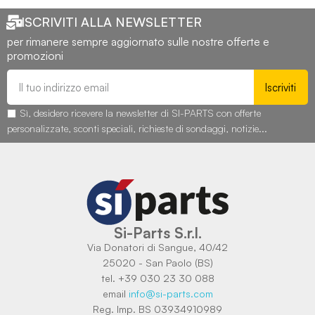
ISCRIVITI ALLA NEWSLETTER
per rimanere sempre aggiornato sulle nostre offerte e
promozioni
Iscriviti
Sì, desidero ricevere la newsletter di SI-PARTS con offerte
personalizzate, sconti speciali, richieste di sondaggi, notizie...
Si-Parts S.r.l.
Via Donatori di Sangue, 40/42
25020 - San Paolo (BS)
tel. +39 030 23 30 088
email
info@si-parts.com
Reg. Imp. BS 03934910989