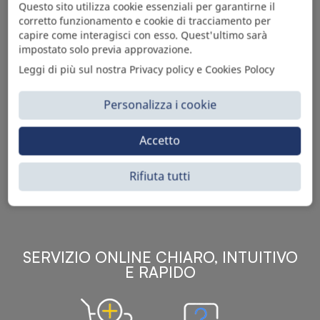
Questo sito utilizza cookie essenziali per garantirne il
corretto funzionamento e cookie di tracciamento per
capire come interagisci con esso. Quest'ultimo sarà
impostato solo previa approvazione.
Leggi di più sul nostra Privacy policy e Cookies Polocy
Personalizza i cookie
Sì Parts S.r.l. è leader nella distribuzione e vendita di
Accetto
accessori per veicoli off-highway. Riconosciuto in tutto
il mondo per l’elevato standard qualitativo dei prodotti a
catalogo, attraverso la vendita B2B del ricco
Rifiuta tutti
assortimento di articoli originali rivolti a ricambisti,
officine meccaniche, aziende con parco macchine.
SERVIZIO ONLINE CHIARO, INTUITIVO
E RAPIDO