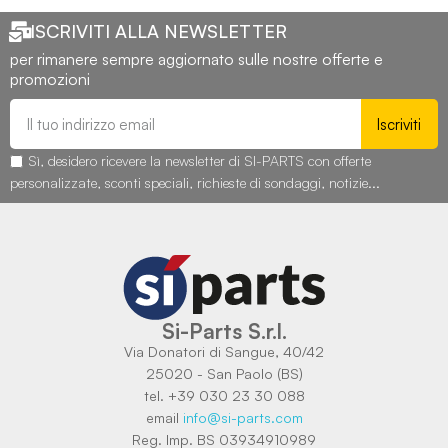
ISCRIVITI ALLA NEWSLETTER
per rimanere sempre aggiornato sulle nostre offerte e
promozioni
Iscriviti
Sì, desidero ricevere la newsletter di SI-PARTS con offerte
personalizzate, sconti speciali, richieste di sondaggi, notizie...
Si-Parts S.r.l.
Via Donatori di Sangue, 40/42
25020 - San Paolo (BS)
tel. +39 030 23 30 088
email
info@si-parts.com
Reg. Imp. BS 03934910989