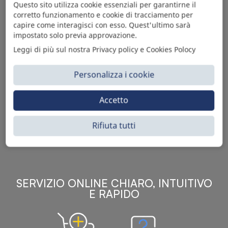
Questo sito utilizza cookie essenziali per garantirne il
corretto funzionamento e cookie di tracciamento per
capire come interagisci con esso. Quest'ultimo sarà
impostato solo previa approvazione.
Leggi di più sul nostra Privacy policy e Cookies Polocy
Personalizza i cookie
Sì Parts S.r.l. è leader nella distribuzione e vendita di
Accetto
accessori per veicoli off-highway. Riconosciuto in tutto
il mondo per l’elevato standard qualitativo dei prodotti a
catalogo, attraverso la vendita B2B del ricco
Rifiuta tutti
assortimento di articoli originali rivolti a ricambisti,
officine meccaniche, aziende con parco macchine.
SERVIZIO ONLINE CHIARO, INTUITIVO
E RAPIDO