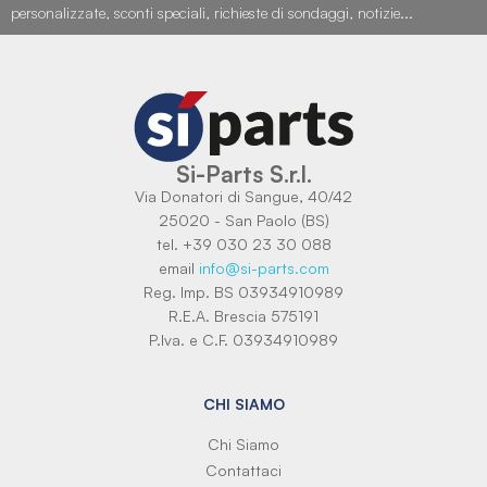
personalizzate, sconti speciali, richieste di sondaggi, notizie...
Si-Parts S.r.l.
Via Donatori di Sangue, 40/42
25020 - San Paolo (BS)
tel. +39 030 23 30 088
email
info@si-parts.com
Reg. Imp. BS 03934910989
R.E.A. Brescia 575191
P.Iva. e C.F. 03934910989
CHI SIAMO
Chi Siamo
Contattaci