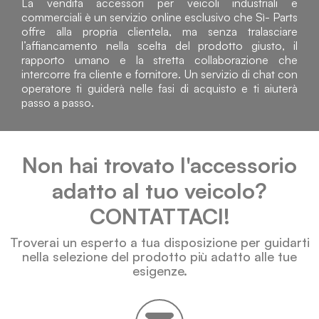
La vendita accessori per veicoli industriali e
commerciali è un servizio online esclusivo che Sì- Parts
offre alla propria clientela, ma senza tralasciare
l’affiancamento nella scelta del prodotto giusto, il
rapporto umano e la stretta collaborazione che
intercorre fra cliente e fornitore. Un servizio di chat con
operatore ti guiderà nelle fasi di acquisto e ti aiuterà
passo a passo.
Non hai trovato l'accessorio
adatto al tuo veicolo?
CONTATTACI!
Troverai un esperto a tua disposizione per guidarti
nella selezione del prodotto più adatto alle tue
esigenze.