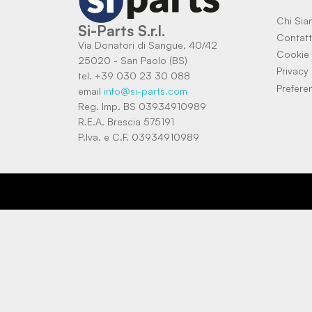
Chi Si
Si-Parts S.r.l.
Contatt
Via Donatori di Sangue, 40/42
Cookie 
25020 - San Paolo (BS)
Privacy 
tel. +39 030 23 30 088
Prefere
email
info@si-parts.com
Reg. Imp. BS 03934910989
R.E.A. Brescia 575191
P.Iva. e C.F. 03934910989