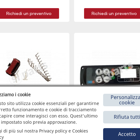
Richiedi un preventivo
Richiedi un preventivo
izziamo i cookie
Personalizza
cookie
to sito utilizza cookie essenziali per garantirne
orretto funzionamento e cookie di tracciamento
capire come interagisci con esso. Quest'ultimo
Rifiuta tutt
 impostato solo previa approvazione.
1034751
2010899
i di più sul nostra Privacy policy e Cookies
Accetto
cy
IT VOLANTE AMPSEAL 35C.F. BLACK
PANNELLO + PELLICOLA DISPLAY 