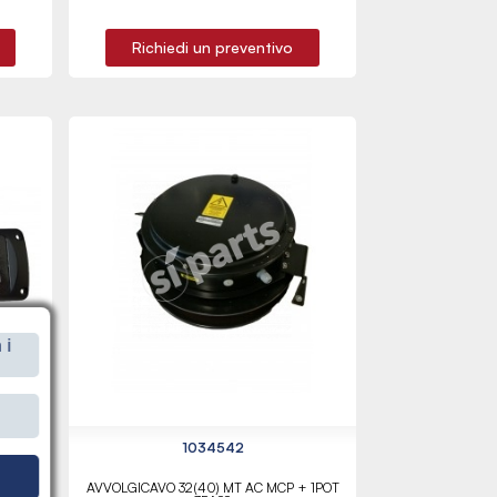
Richiedi un preventivo
 i
i
1034542
SLIM
AVVOLGICAVO 32(40) MT AC MCP + 1POT