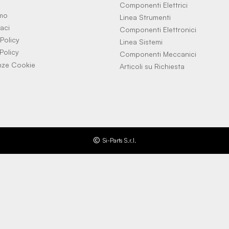
Componenti Elettrici
amo
Linea Strumenti
aci
Componenti Elettronici
Policy
Linea Sistemi
Policy
Componenti Meccanici
nze Cookie
Articoli su Richiesta
Si-Parts S.r.l.