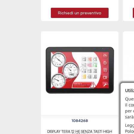
Richiedi un preventivo
Util
Ques
il c
per 
sarà
1084268
Legg
Polo
DISPLAY TERA 12 HE SENZA TASTI HIGH
K