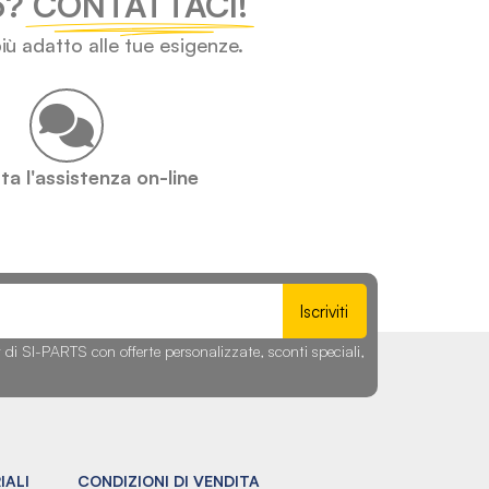
lo?
CONTATTACI!
iù adatto alle tue esigenze.
a l'assistenza on-line
Iscriviti
r di SI-PARTS con offerte personalizzate, sconti speciali,
IALI
CONDIZIONI DI VENDITA