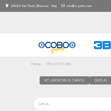
25020 San Paolo (Brescia) - Italy
info@si-parts.com
Home
PRODOTTI 3B6
KIT LIMITATORI DI CARICO
DISPLAY