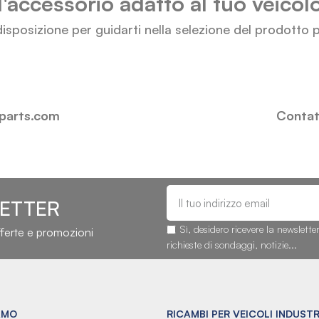
l'accessorio adatto al tuo veico
isposizione per guidarti nella selezione del prodotto p
-parts.com
Contatt
LETTER
Sì, desidero ricevere la newslette
fferte e promozioni
richieste di sondaggi, notizie...
AMO
RICAMBI PER VEICOLI INDUSTR