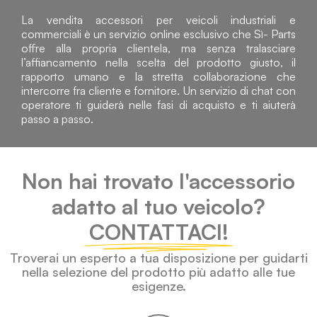
La vendita accessori per veicoli industriali e
commerciali è un servizio online esclusivo che Sì- Parts
offre alla propria clientela, ma senza tralasciare
l’affiancamento nella scelta del prodotto giusto, il
rapporto umano e la stretta collaborazione che
intercorre fra cliente e fornitore. Un servizio di chat con
operatore ti guiderà nelle fasi di acquisto e ti aiuterà
passo a passo.
Non hai trovato l'accessorio
adatto al tuo veicolo?
CONTATTACI!
Troverai un esperto a tua disposizione per guidarti
nella selezione del prodotto più adatto alle tue
esigenze.