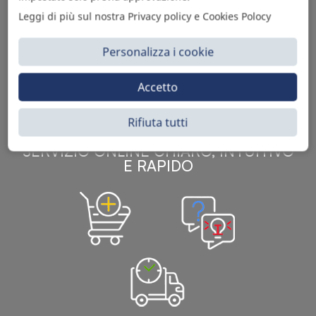
Leggi di più sul nostra Privacy policy e Cookies Polocy
Sì Parts S.r.l. è leader nella distribuzione e vendita di
accessori per veicoli off-highway. Riconosciuto in tutto
Personalizza i cookie
il mondo per l’elevato standard qualitativo dei prodotti a
catalogo, attraverso la vendita B2B del ricco
assortimento di articoli originali rivolti a ricambisti,
Accetto
officine meccaniche, aziende con parco macchine.
Rifiuta tutti
SERVIZIO ONLINE CHIARO, INTUITIVO
E RAPIDO