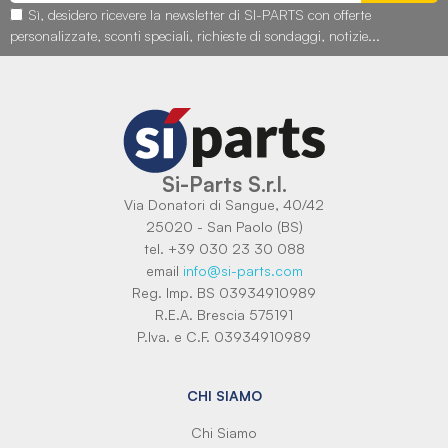
Sì, desidero ricevere la newsletter di SI-PARTS con offerte
personalizzate, sconti speciali, richieste di sondaggi, notizie...
Si-Parts S.r.l.
Via Donatori di Sangue, 40/42
25020 - San Paolo (BS)
tel. +39 030 23 30 088
email
info@si-parts.com
Reg. Imp. BS 03934910989
R.E.A. Brescia 575191
P.Iva. e C.F. 03934910989
CHI SIAMO
Chi Siamo