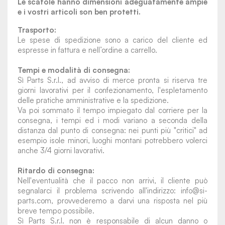
Le scatole hanno dimensioni adeguatamente ampie
e i vostri articoli son ben protetti.
Trasporto:
Le spese di spedizione sono a carico del cliente ed
espresse in fattura e nell’ordine a carrello.
Tempi e modalità di consegna:
Sì Parts S.r.l., ad avviso di merce pronta si riserva tre
giorni lavorativi per il confezionamento, l'espletamento
delle pratiche amministrative e la spedizione.
Va poi sommato il tempo impiegato dal corriere per la
consegna, i tempi ed i modi variano a seconda della
distanza dal punto di consegna: nei punti più "critici" ad
esempio isole minori, luoghi montani potrebbero volerci
anche 3/4 giorni lavorativi.
Ritardo di consegna:
Nell'eventualità che il pacco non arrivi, il cliente può
segnalarci il problema scrivendo all'indirizzo: info@si-
parts.com, provvederemo a darvi una risposta nel più
breve tempo possibile.
Sì Parts S.r.l. non è responsabile di alcun danno o