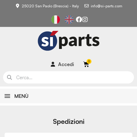
25020 San Paolo (Brescia) - Italy
info@si-parts.com
Accedi
MENÙ
Spedizioni