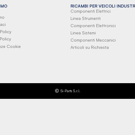
AMO
RICAMBI PER VEICOLI INDUSTR
Componenti Elettrici
amo
Linea Strumenti
aci
Componenti Elettronici
Policy
Linea Sistemi
Policy
Componenti Meccanici
nze Cookie
Articoli su Richiesta
Si-Parts S.r.l.