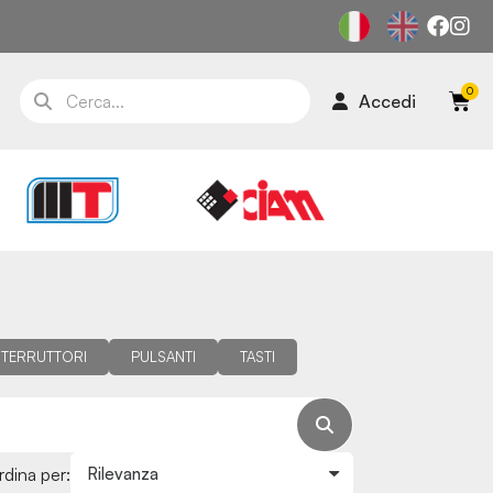
Accedi
NTERRUTTORI
PULSANTI
TASTI
rdina per: