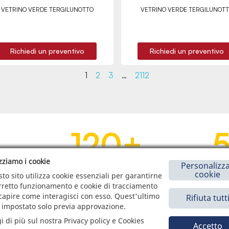
VETRINO VERDE TERGILUNOTTO
VETRINO VERDE TERGILUNOT
Richiedi un preventivo
Richiedi un preventivo
1
2
3
…
2112
120
+
izziamo i cookie
Personalizza
PAESI RAGGIUNTI
cookie
to sito utilizza cookie essenziali per garantirne
orretto funzionamento e cookie di tracciamento
capire come interagisci con esso. Quest'ultimo
Rifiuta tutt
 impostato solo previa approvazione.
SERVIZIO ONLINE CHIARO,
i di più sul nostra Privacy policy e Cookies
Accetto