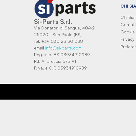
CHI SI
Chi Si
Si-Parts S.r.l.
Contatt
Via Donatori di Sangue, 40/42
Cookie 
25020 - San Paolo (BS)
Privacy 
tel. +39 030 23 30 088
Prefere
email
info@si-parts.com
Reg. Imp. BS 03934910989
R.E.A. Brescia 575191
P.Iva. e C.F. 03934910989