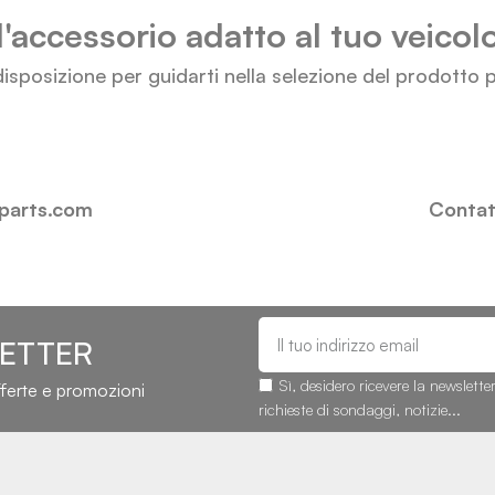
l'accessorio adatto al tuo veico
isposizione per guidarti nella selezione del prodotto p
-parts.com
Contatt
LETTER
Sì, desidero ricevere la newslette
fferte e promozioni
richieste di sondaggi, notizie...