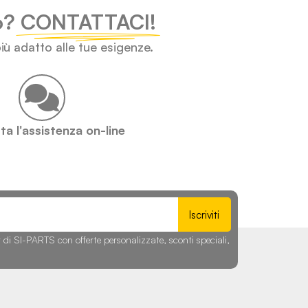
lo?
CONTATTACI!
iù adatto alle tue esigenze.
a l'assistenza on-line
Iscriviti
r di SI-PARTS con offerte personalizzate, sconti speciali,