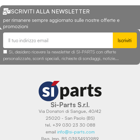
ISCRIVITI ALLA NEWSLETTER
per rimanere sempre aggiornato sulle nostre offerte e
promozioni
Iscriviti
Sì, desidero ricevere la newsletter di SI-PARTS con offerte
personalizzate, sconti speciali, richieste di sondaggi, notizie...
Si-Parts S.r.l.
Via Donatori di Sangue, 40/42
25020 - San Paolo (BS)
tel. +39 030 23 30 088
email
info@si-parts.com
Reg. Imp. BS 03934910989