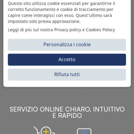
Questo sito utilizza cookie essenziali per garantirne il
corretto funzionamento e cookie di tracciamento per
capire come interagisci con esso. Quest'ultimo sarà
impostato solo previa approvazione.
Leggi di più sul nostra Privacy policy e Cookies Polocy
Personalizza i cookie
Sì Parts S.r.l. è leader nella distribuzione e vendita di
Accetto
accessori per veicoli off-highway. Riconosciuto in tutto
il mondo per l’elevato standard qualitativo dei prodotti a
catalogo, attraverso la vendita B2B del ricco
Rifiuta tutti
assortimento di articoli originali rivolti a ricambisti,
officine meccaniche, aziende con parco macchine.
SERVIZIO ONLINE CHIARO, INTUITIVO
E RAPIDO