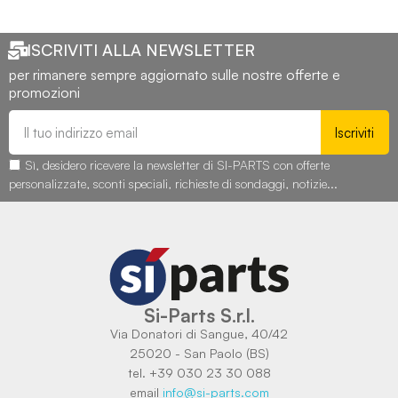
ISCRIVITI ALLA NEWSLETTER
per rimanere sempre aggiornato sulle nostre offerte e
promozioni
Iscriviti
Sì, desidero ricevere la newsletter di SI-PARTS con offerte
personalizzate, sconti speciali, richieste di sondaggi, notizie...
Si-Parts S.r.l.
Via Donatori di Sangue, 40/42
25020 - San Paolo (BS)
tel. +39 030 23 30 088
email
info@si-parts.com