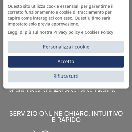
Questo sito utilizza cookie essenziali per garantirne il
corretto funzionamento e cookie di tracciamento per
capire come interagisci con esso. Quest'ultimo sarà
impostato solo previa approvazione.
Leggi di più sul nostra Privacy policy e Cookies Polocy
Personalizza i cookie
Sì Parts S.r.l. è leader nella distribuzione e vendita di
Accetto
accessori per veicoli off-highway. Riconosciuto in tutto
il mondo per l’elevato standard qualitativo dei prodotti a
Rifiuta tutti
catalogo, attraverso la vendita B2B del ricco
assortimento di articoli originali rivolti a ricambisti,
officine meccaniche, aziende con parco macchine.
SERVIZIO ONLINE CHIARO, INTUITIVO
E RAPIDO