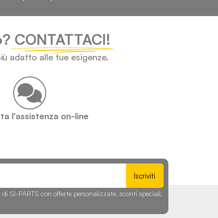
lo?
CONTATTACI!
iù adatto alle tue esigenze.
a l'assistenza on-line
Iscriviti
r di SI-PARTS con offerte personalizzate, sconti speciali,