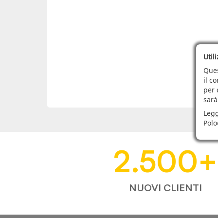
Util
Ques
il c
per 
sarà
Legg
Polo
2.500
+
NUOVI CLIENTI