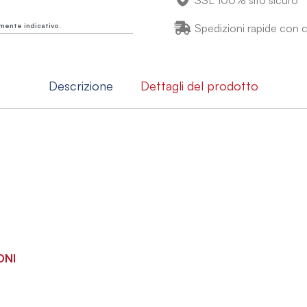
SSL 100% sito sicuro
mente indicativo.
Spedizioni rapide con co
Descrizione
Dettagli del prodotto
ONI