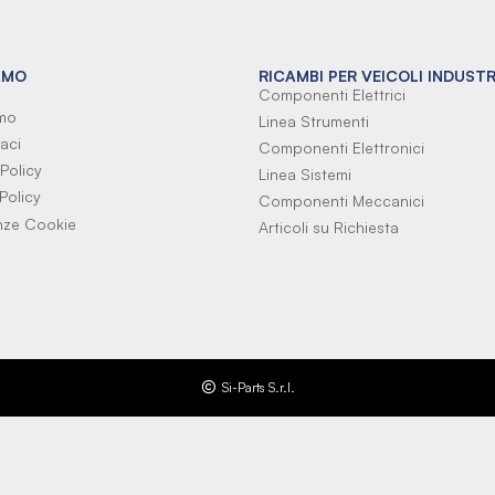
AMO
RICAMBI PER VEICOLI INDUSTR
Componenti Elettrici
amo
Linea Strumenti
aci
Componenti Elettronici
Policy
Linea Sistemi
Policy
Componenti Meccanici
nze Cookie
Articoli su Richiesta
Si-Parts S.r.l.