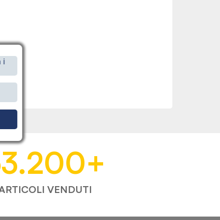
 i
i
53.200
+
ARTICOLI VENDUTI