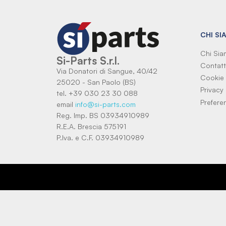
CHI SI
Chi Si
Si-Parts S.r.l.
Contatt
Via Donatori di Sangue, 40/42
Cookie 
25020 - San Paolo (BS)
Privacy 
tel. +39 030 23 30 088
Prefere
email
info@si-parts.com
Reg. Imp. BS 03934910989
R.E.A. Brescia 575191
P.Iva. e C.F. 03934910989