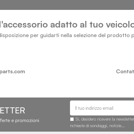
l'accessorio adatto al tuo veico
isposizione per guidarti nella selezione del prodotto p
-parts.com
Contatt
LETTER
Sì, desidero ricevere la newslette
fferte e promozioni
richieste di sondaggi, notizie...