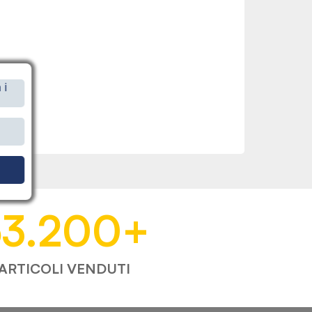
 i
i
53.200
+
ARTICOLI VENDUTI