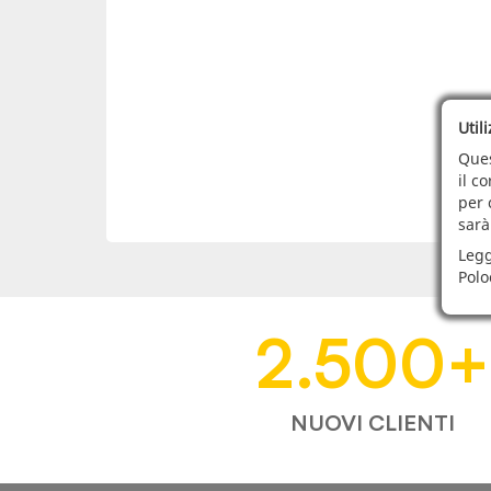
Util
Ques
il c
per 
sarà
Legg
Polo
2.500
+
NUOVI CLIENTI