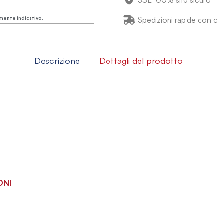
SSL 100% sito sicuro
mente indicativo.
Spedizioni rapide con co
Descrizione
Dettagli del prodotto
ONI