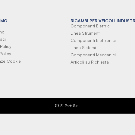
AMO
RICAMBI PER VEICOLI INDUSTR
Componenti Elettrici
amo
Linea Strumenti
aci
Componenti Elettronici
Policy
Linea Sistemi
Policy
Componenti Meccanici
nze Cookie
Articoli su Richiesta
Si-Parts S.r.l.