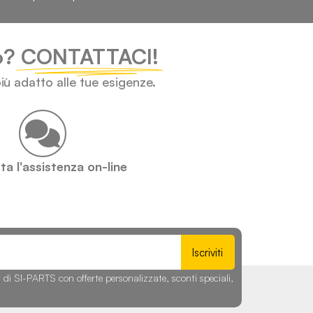
lo?
CONTATTACI!
iù adatto alle tue esigenze.
a l'assistenza on-line
Iscriviti
r di SI-PARTS con offerte personalizzate, sconti speciali,