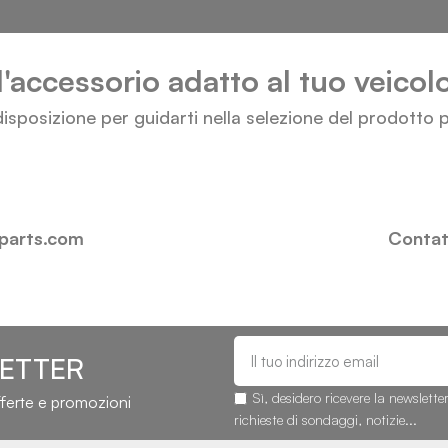
l'accessorio adatto al tuo veico
isposizione per guidarti nella selezione del prodotto p
-parts.com
Contatt
LETTER
Sì, desidero ricevere la newslette
fferte e promozioni
richieste di sondaggi, notizie...