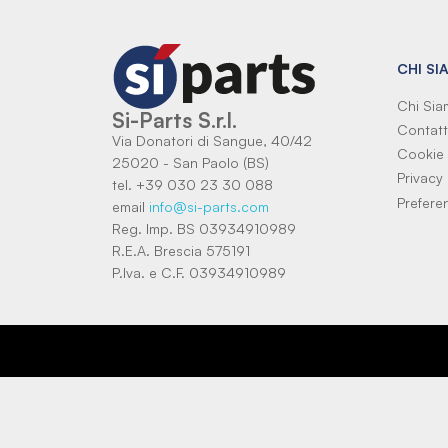
CHI SI
Chi Si
Si-Parts S.r.l.
Contatt
Via Donatori di Sangue, 40/42
Cookie 
25020 - San Paolo (BS)
Privacy 
tel. +39 030 23 30 088
Prefere
email
info@si-parts.com
Reg. Imp. BS 03934910989
R.E.A. Brescia 575191
P.Iva. e C.F. 03934910989