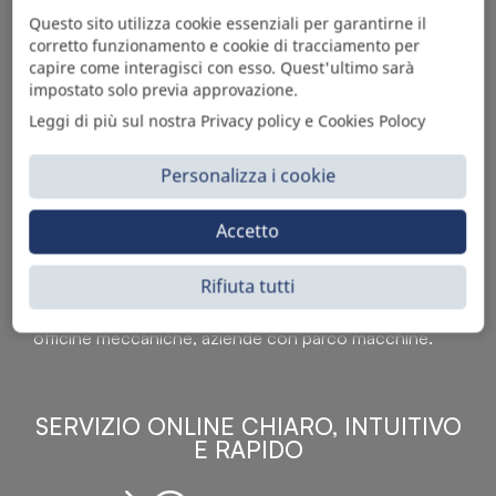
Questo sito utilizza cookie essenziali per garantirne il
corretto funzionamento e cookie di tracciamento per
capire come interagisci con esso. Quest'ultimo sarà
impostato solo previa approvazione.
Leggi di più sul nostra Privacy policy e Cookies Polocy
Personalizza i cookie
Sì Parts S.r.l. è leader nella distribuzione e vendita di
Accetto
accessori per veicoli off-highway. Riconosciuto in tutto
il mondo per l’elevato standard qualitativo dei prodotti a
Rifiuta tutti
catalogo, attraverso la vendita B2B del ricco
assortimento di articoli originali rivolti a ricambisti,
officine meccaniche, aziende con parco macchine.
SERVIZIO ONLINE CHIARO, INTUITIVO
E RAPIDO