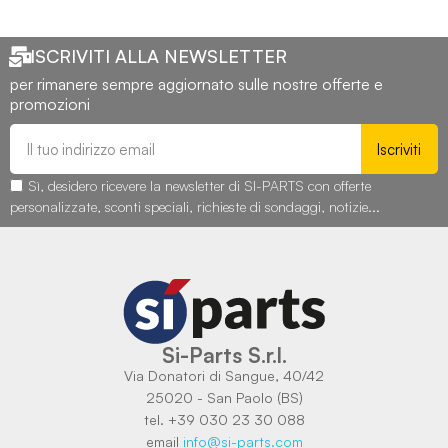
ISCRIVITI ALLA NEWSLETTER
per rimanere sempre aggiornato sulle nostre offerte e
promozioni
Iscriviti
Sì, desidero ricevere la newsletter di SI-PARTS con offerte
personalizzate, sconti speciali, richieste di sondaggi, notizie...
Si-Parts S.r.l.
Via Donatori di Sangue, 40/42
25020 - San Paolo (BS)
tel. +39 030 23 30 088
email
info@si-parts.com