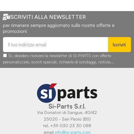
ISCRIVITI ALLA NEWSLETTER
per rimanere sempre aggiornato sulle nostre offerte e
promozioni
Iscriviti
Sì, desidero ricevere la newsletter di SI-PARTS con offerte
personalizzate, sconti speciali, richieste di sondaggi, notizie...
Si-Parts S.r.l.
Via Donatori di Sangue, 40/42
25020 - San Paolo (BS)
tel. +39 030 23 30 088
email
info@si-parts.com