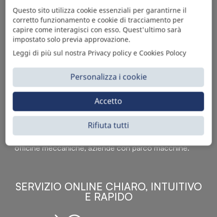
Questo sito utilizza cookie essenziali per garantirne il
corretto funzionamento e cookie di tracciamento per
capire come interagisci con esso. Quest'ultimo sarà
impostato solo previa approvazione.
Leggi di più sul nostra Privacy policy e Cookies Polocy
Personalizza i cookie
Sì Parts S.r.l. è leader nella distribuzione e vendita di
Accetto
accessori per veicoli off-highway. Riconosciuto in tutto
il mondo per l’elevato standard qualitativo dei prodotti a
Rifiuta tutti
catalogo, attraverso la vendita B2B del ricco
assortimento di articoli originali rivolti a ricambisti,
officine meccaniche, aziende con parco macchine.
SERVIZIO ONLINE CHIARO, INTUITIVO
E RAPIDO