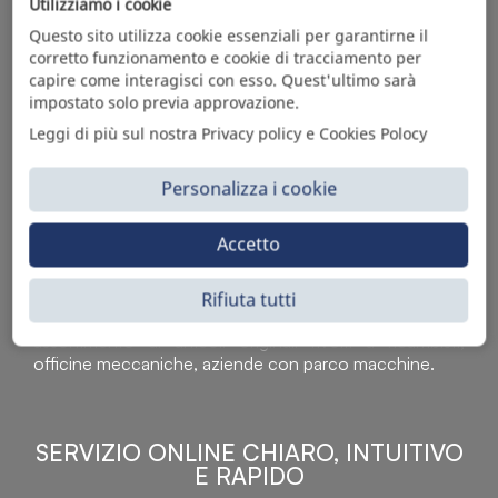
Utilizziamo i cookie
Questo sito utilizza cookie essenziali per garantirne il
corretto funzionamento e cookie di tracciamento per
capire come interagisci con esso. Quest'ultimo sarà
impostato solo previa approvazione.
Leggi di più sul nostra Privacy policy e Cookies Polocy
Personalizza i cookie
Accetto
Sì Parts S.r.l. è leader nella distribuzione e vendita di
accessori per veicoli off-highway. Riconosciuto in tutto
il mondo per l’elevato standard qualitativo dei prodotti a
Rifiuta tutti
catalogo, attraverso la vendita B2B del ricco
assortimento di articoli originali rivolti a ricambisti,
officine meccaniche, aziende con parco macchine.
SERVIZIO ONLINE CHIARO, INTUITIVO
E RAPIDO