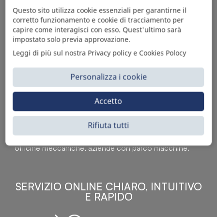
Questo sito utilizza cookie essenziali per garantirne il
corretto funzionamento e cookie di tracciamento per
capire come interagisci con esso. Quest'ultimo sarà
impostato solo previa approvazione.
Leggi di più sul nostra Privacy policy e Cookies Polocy
Personalizza i cookie
Sì Parts S.r.l. è leader nella distribuzione e vendita di
Accetto
accessori per veicoli off-highway. Riconosciuto in tutto
il mondo per l’elevato standard qualitativo dei prodotti a
Rifiuta tutti
catalogo, attraverso la vendita B2B del ricco
assortimento di articoli originali rivolti a ricambisti,
officine meccaniche, aziende con parco macchine.
SERVIZIO ONLINE CHIARO, INTUITIVO
E RAPIDO