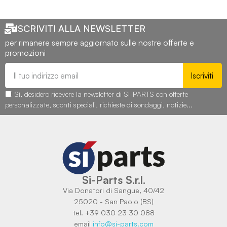
ISCRIVITI ALLA NEWSLETTER
per rimanere sempre aggiornato sulle nostre offerte e
promozioni
Iscriviti
Sì, desidero ricevere la newsletter di SI-PARTS con offerte
personalizzate, sconti speciali, richieste di sondaggi, notizie...
Si-Parts S.r.l.
Via Donatori di Sangue, 40/42
25020 - San Paolo (BS)
tel. +39 030 23 30 088
email
info@si-parts.com