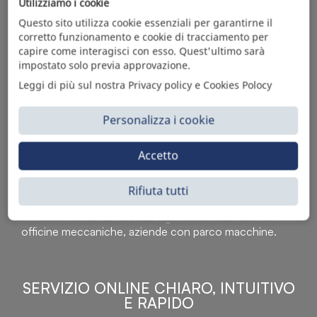
Utilizziamo i cookie
Questo sito utilizza cookie essenziali per garantirne il
corretto funzionamento e cookie di tracciamento per
capire come interagisci con esso. Quest'ultimo sarà
impostato solo previa approvazione.
Leggi di più sul nostra Privacy policy e Cookies Polocy
Personalizza i cookie
Accetto
Sì Parts S.r.l. è leader nella distribuzione e vendita di
accessori per veicoli off-highway. Riconosciuto in tutto
il mondo per l’elevato standard qualitativo dei prodotti a
Rifiuta tutti
catalogo, attraverso la vendita B2B del ricco
assortimento di articoli originali rivolti a ricambisti,
officine meccaniche, aziende con parco macchine.
SERVIZIO ONLINE CHIARO, INTUITIVO
E RAPIDO