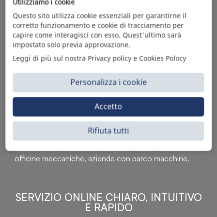
Utilizziamo i cookie
Questo sito utilizza cookie essenziali per garantirne il
corretto funzionamento e cookie di tracciamento per
capire come interagisci con esso. Quest'ultimo sarà
impostato solo previa approvazione.
Leggi di più sul nostra Privacy policy e Cookies Polocy
Personalizza i cookie
Accetto
Sì Parts S.r.l. è leader nella distribuzione e vendita di
accessori per veicoli off-highway. Riconosciuto in tutto
il mondo per l’elevato standard qualitativo dei prodotti a
Rifiuta tutti
catalogo, attraverso la vendita B2B del ricco
assortimento di articoli originali rivolti a ricambisti,
officine meccaniche, aziende con parco macchine.
SERVIZIO ONLINE CHIARO, INTUITIVO
E RAPIDO