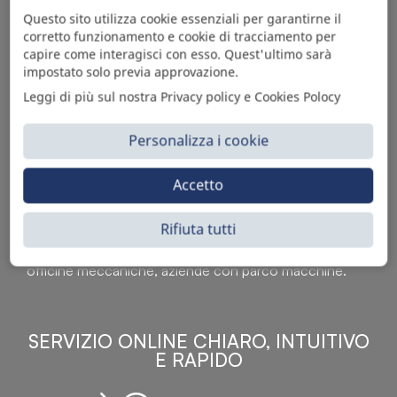
Questo sito utilizza cookie essenziali per garantirne il
corretto funzionamento e cookie di tracciamento per
capire come interagisci con esso. Quest'ultimo sarà
impostato solo previa approvazione.
Leggi di più sul nostra Privacy policy e Cookies Polocy
Personalizza i cookie
Sì Parts S.r.l. è leader nella distribuzione e vendita di
Accetto
accessori per veicoli off-highway. Riconosciuto in tutto
il mondo per l’elevato standard qualitativo dei prodotti a
Rifiuta tutti
catalogo, attraverso la vendita B2B del ricco
assortimento di articoli originali rivolti a ricambisti,
officine meccaniche, aziende con parco macchine.
SERVIZIO ONLINE CHIARO, INTUITIVO
E RAPIDO