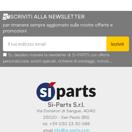
ISCRIVITI ALLA NEWSLETTER
per rimanere sempre aggiornato sulle nostre offerte e
promozioni
Iscriviti
Sì, desidero ricevere la newsletter di SI-PARTS con offerte
personalizzate, sconti speciali, richieste di sondaggi, notizie...
Si-Parts S.r.l.
Via Donatori di Sangue, 40/42
25020 - San Paolo (BS)
tel. +39 030 23 30 088
email
info@si-parts.com