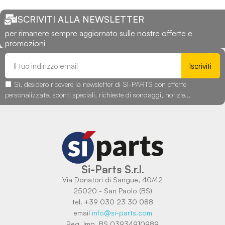
ISCRIVITI ALLA NEWSLETTER
per rimanere sempre aggiornato sulle nostre offerte e
promozioni
Iscriviti
Sì, desidero ricevere la newsletter di SI-PARTS con offerte
personalizzate, sconti speciali, richieste di sondaggi, notizie...
Si-Parts S.r.l.
Via Donatori di Sangue, 40/42
25020 - San Paolo (BS)
tel. +39 030 23 30 088
email
info@si-parts.com
Reg. Imp. BS 03934910989