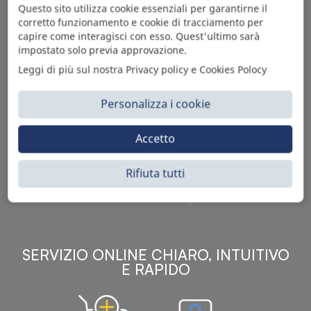
Questo sito utilizza cookie essenziali per garantirne il
corretto funzionamento e cookie di tracciamento per
capire come interagisci con esso. Quest'ultimo sarà
impostato solo previa approvazione.
Leggi di più sul nostra Privacy policy e Cookies Polocy
Personalizza i cookie
Sì Parts S.r.l. è leader nella distribuzione e vendita di
Accetto
accessori per veicoli off-highway. Riconosciuto in tutto
il mondo per l’elevato standard qualitativo dei prodotti a
catalogo, attraverso la vendita B2B del ricco
Rifiuta tutti
assortimento di articoli originali rivolti a ricambisti,
officine meccaniche, aziende con parco macchine.
SERVIZIO ONLINE CHIARO, INTUITIVO
E RAPIDO