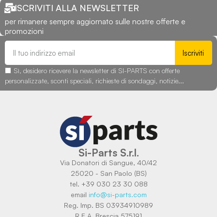
ISCRIVITI ALLA NEWSLETTER
per rimanere sempre aggiornato sulle nostre offerte e
promozioni
Iscriviti
Sì, desidero ricevere la newsletter di SI-PARTS con offerte
personalizzate, sconti speciali, richieste di sondaggi, notizie...
Si-Parts S.r.l.
Via Donatori di Sangue, 40/42
25020 - San Paolo (BS)
tel. +39 030 23 30 088
email
info@si-parts.com
Reg. Imp. BS 03934910989
R.E.A. Brescia 575191