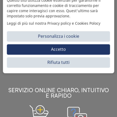
Questo sito utilizza cookie essenziali per garantirne il
corretto funzionamento e cookie di tracciamento per
capire come interagisci con esso. Quest'ultimo sarà
impostato solo previa approvazione.
Leggi di più sul nostra Privacy policy e Cookies Polocy
Personalizza i cookie
Sì Parts S.r.l. è leader nella distribuzione e vendita di
accessori per veicoli off-highway. Riconosciuto in tutto
Accetto
il mondo per l’elevato standard qualitativo dei prodotti a
catalogo, attraverso la vendita B2B del ricco
Rifiuta tutti
assortimento di articoli originali rivolti a ricambisti,
officine meccaniche, aziende con parco macchine.
SERVIZIO ONLINE CHIARO, INTUITIVO
E RAPIDO