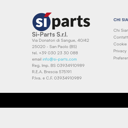
CHI SI
Chi Si
Si-Parts S.r.l.
Contatt
Via Donatori di Sangue, 40/42
Cookie 
25020 - San Paolo (BS)
Privacy 
tel. +39 030 23 30 088
Prefere
email
info@si-parts.com
Reg. Imp. BS 03934910989
R.E.A. Brescia 575191
P.Iva. e C.F. 03934910989