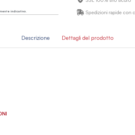
SSL 100% sito sicuro
mente indicativo.
Spedizioni rapide con co
Descrizione
Dettagli del prodotto
ONI