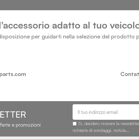
l'accessorio adatto al tuo veico
isposizione per guidarti nella selezione del prodotto p
-parts.com
Contatt
LETTER
Sì, desidero ricevere la newslette
fferte e promozioni
richieste di sondaggi, notizie...