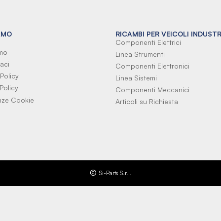
AMO
RICAMBI PER VEICOLI INDUSTR
Componenti Elettrici
amo
Linea Strumenti
aci
Componenti Elettronici
Policy
Linea Sistemi
Policy
Componenti Meccanici
nze Cookie
Articoli su Richiesta
Si-Parts S.r.l.