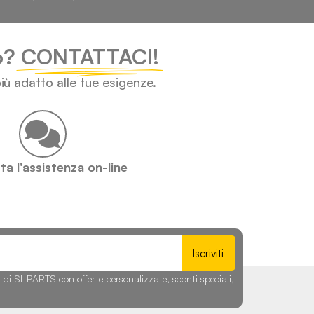
lo?
CONTATTACI!
iù adatto alle tue esigenze.
a l'assistenza on-line
Iscriviti
r di SI-PARTS con offerte personalizzate, sconti speciali,