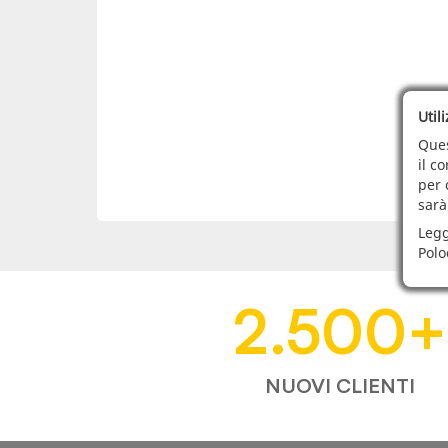
Util
Ques
il c
per 
sarà
Legg
Polo
2.500
+
NUOVI CLIENTI