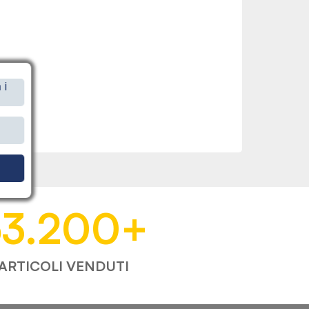
 i
i
53.200
+
ARTICOLI VENDUTI