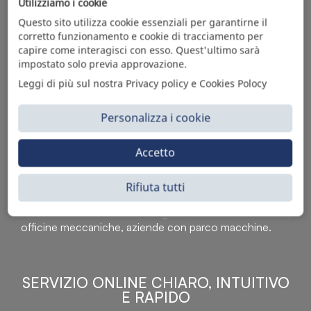
Utilizziamo i cookie
Questo sito utilizza cookie essenziali per garantirne il
corretto funzionamento e cookie di tracciamento per
capire come interagisci con esso. Quest'ultimo sarà
impostato solo previa approvazione.
Leggi di più sul nostra Privacy policy e Cookies Polocy
Personalizza i cookie
Accetto
Sì Parts S.r.l. è leader nella distribuzione e vendita di
accessori per veicoli off-highway. Riconosciuto in tutto
il mondo per l’elevato standard qualitativo dei prodotti a
Rifiuta tutti
catalogo, attraverso la vendita B2B del ricco
assortimento di articoli originali rivolti a ricambisti,
officine meccaniche, aziende con parco macchine.
SERVIZIO ONLINE CHIARO, INTUITIVO
E RAPIDO