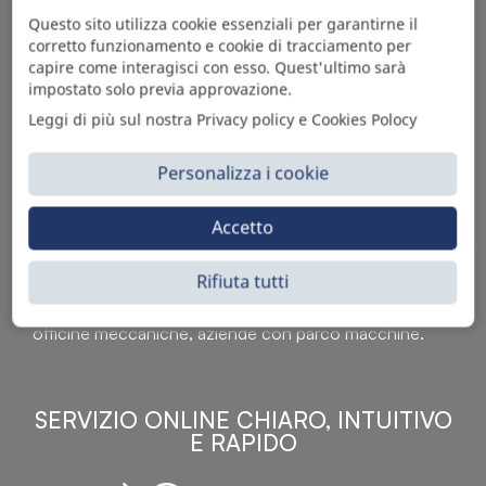
Questo sito utilizza cookie essenziali per garantirne il
corretto funzionamento e cookie di tracciamento per
capire come interagisci con esso. Quest'ultimo sarà
impostato solo previa approvazione.
Leggi di più sul nostra Privacy policy e Cookies Polocy
Personalizza i cookie
Sì Parts S.r.l. è leader nella distribuzione e vendita di
Accetto
accessori per veicoli off-highway. Riconosciuto in tutto
il mondo per l’elevato standard qualitativo dei prodotti a
Rifiuta tutti
catalogo, attraverso la vendita B2B del ricco
assortimento di articoli originali rivolti a ricambisti,
officine meccaniche, aziende con parco macchine.
SERVIZIO ONLINE CHIARO, INTUITIVO
E RAPIDO