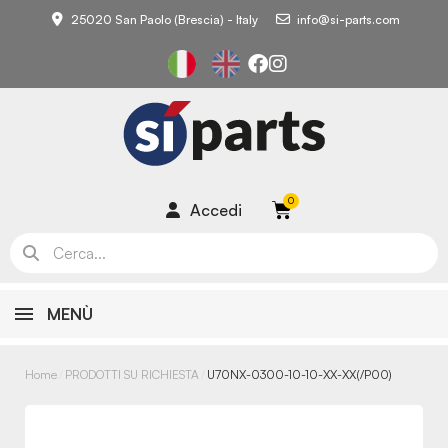
25020 San Paolo (Brescia) - Italy
info@si-parts.com
Accedi
MENÙ
Home
PRODOTTI SU RICHIESTA
U70NX-0300-10-10-XX-XX(/P00)