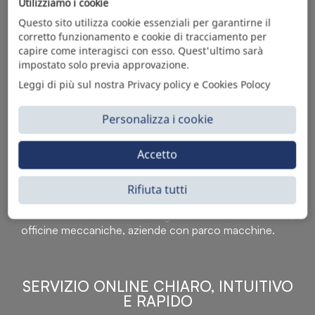
Utilizziamo i cookie
Questo sito utilizza cookie essenziali per garantirne il
corretto funzionamento e cookie di tracciamento per
capire come interagisci con esso. Quest'ultimo sarà
impostato solo previa approvazione.
Leggi di più sul nostra Privacy policy e Cookies Polocy
Personalizza i cookie
Accetto
Sì Parts S.r.l. è leader nella distribuzione e vendita di
accessori per veicoli off-highway. Riconosciuto in tutto
il mondo per l’elevato standard qualitativo dei prodotti a
Rifiuta tutti
catalogo, attraverso la vendita B2B del ricco
assortimento di articoli originali rivolti a ricambisti,
officine meccaniche, aziende con parco macchine.
SERVIZIO ONLINE CHIARO, INTUITIVO
E RAPIDO