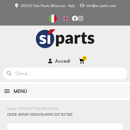
25020 San Paolo (Brescia) - Italy
info@si-parts.com
Accedi
MENÙ
Home
PRODOTTI SU RICHIESTA
DIODE ARRAY ESD5V3U4RRS 125° SOT363