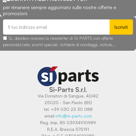
per rimanere sempre aggiornato sulle nostre offerte e
promozioni
Iscriviti
Sì, desidero ricevere la newsletter di SI-PARTS con offerte
personalizzate, sconti speciali, richieste di sondaggi, notizie...
Si-Parts S.r.l.
Via Donatori di Sangue, 40/42
25020 - San Paolo (BS)
tel. +39 030 23 30 088
email
info@si-parts.com
Reg. Imp. BS 03934910989
R.E.A. Brescia 575191
P.Iva. e C.F. 03934910989