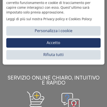
corretto funzionamento e cookie di tracciamento per
capire come interagisci con esso. Quest'ultimo sarà
impostato solo previa approvazione.
Leggi di più sul nostra Privacy policy e Cookies Polocy
Personalizza i cookie
Sì Parts S.r.l. è leader nella distribuzione e vendita di
accessori per veicoli off-highway. Riconosciuto in tutto
Accetto
il mondo per l’elevato standard qualitativo dei prodotti a
catalogo, attraverso la vendita B2B del ricco
assortimento di articoli originali rivolti a ricambisti,
Rifiuta tutti
officine meccaniche, aziende con parco macchine.
SERVIZIO ONLINE CHIARO, INTUITIVO
E RAPIDO