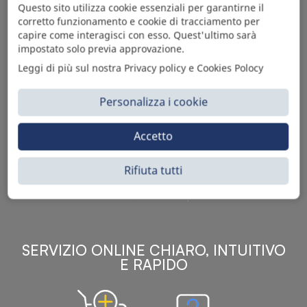
Questo sito utilizza cookie essenziali per garantirne il
corretto funzionamento e cookie di tracciamento per
capire come interagisci con esso. Quest'ultimo sarà
impostato solo previa approvazione.
Leggi di più sul nostra Privacy policy e Cookies Polocy
Personalizza i cookie
Sì Parts S.r.l. è leader nella distribuzione e vendita di
Accetto
accessori per veicoli off-highway. Riconosciuto in tutto
il mondo per l’elevato standard qualitativo dei prodotti a
catalogo, attraverso la vendita B2B del ricco
Rifiuta tutti
assortimento di articoli originali rivolti a ricambisti,
officine meccaniche, aziende con parco macchine.
SERVIZIO ONLINE CHIARO, INTUITIVO
E RAPIDO