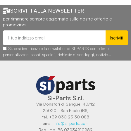
ISCRIVITI ALLA NEWSLETTER
per rimanere sempre aggiornato sulle nostre offerte e
promozioni
Iscriviti
Sì, desidero ricevere la newsletter di SI-PARTS con offerte
personalizzate, sconti speciali, richieste di sondaggi, notizie...
Si-Parts S.r.l.
Via Donatori di Sangue, 40/42
25020 - San Paolo (BS)
tel. +39 030 23 30 088
email
info@si-parts.com
Reg. Imp. BS 03934910989