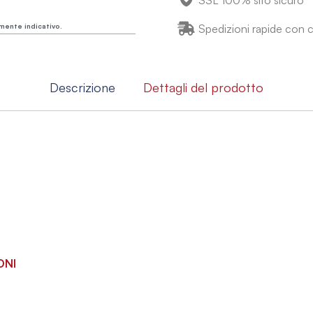
SSL 100% sito sicuro
mente indicativo.
Spedizioni rapide con co
Descrizione
Dettagli del prodotto
ONI