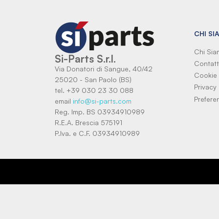
CHI SI
Chi Si
Si-Parts S.r.l.
Contatt
Via Donatori di Sangue, 40/42
Cookie 
25020 - San Paolo (BS)
Privacy 
tel. +39 030 23 30 088
Prefere
email
info@si-parts.com
Reg. Imp. BS 03934910989
R.E.A. Brescia 575191
P.Iva. e C.F. 03934910989