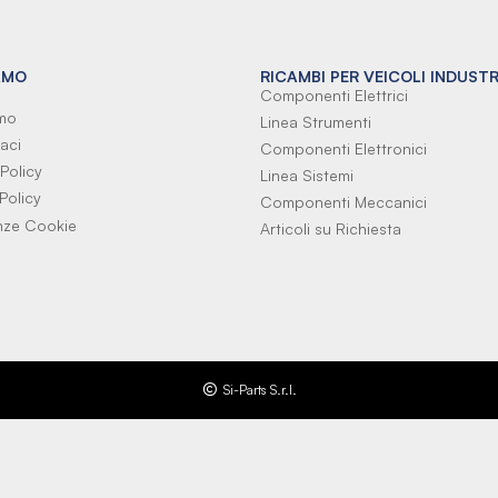
AMO
RICAMBI PER VEICOLI INDUSTR
Componenti Elettrici
amo
Linea Strumenti
aci
Componenti Elettronici
Policy
Linea Sistemi
Policy
Componenti Meccanici
nze Cookie
Articoli su Richiesta
Si-Parts S.r.l.