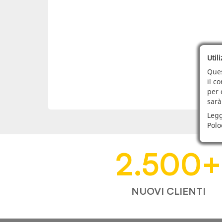
Util
Ques
il c
per 
sarà
Legg
Polo
2.500
+
NUOVI CLIENTI