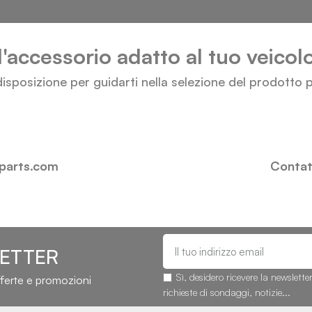
l'accessorio adatto al tuo veico
isposizione per guidarti nella selezione del prodotto p
-parts.com
Contatt
LETTER
Sì, desidero ricevere la newslette
fferte e promozioni
richieste di sondaggi, notizie...