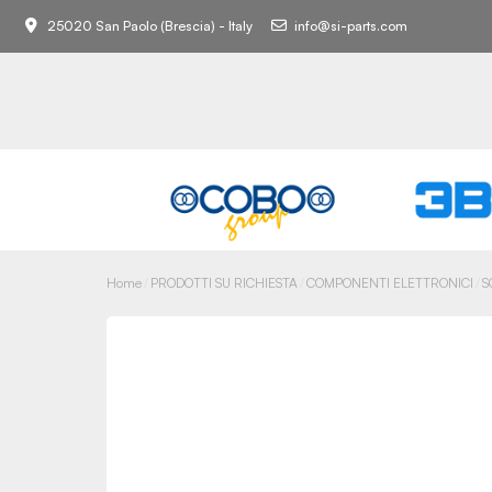
25020 San Paolo (Brescia) - Italy
info@si-parts.com
Home
PRODOTTI SU RICHIESTA
COMPONENTI ELETTRONICI
S