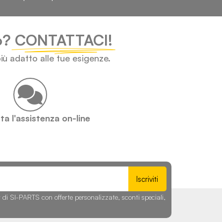
lo?
CONTATTACI!
iù adatto alle tue esigenze.
a l'assistenza on-line
Iscriviti
r di SI-PARTS con offerte personalizzate, sconti speciali,