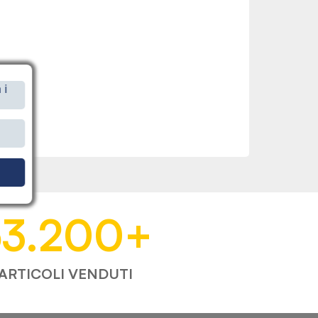
 i
i
53.200
+
ARTICOLI VENDUTI