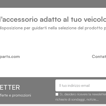
l'accessorio adatto al tuo veico
isposizione per guidarti nella selezione del prodotto p
-parts.com
Contatt
LETTER
Sì, desidero ricevere la newslette
fferte e promozioni
richieste di sondaggi, notizie...