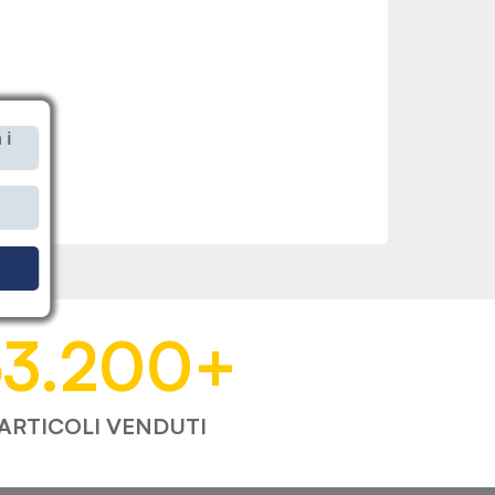
 i
i
53.200
+
ARTICOLI VENDUTI