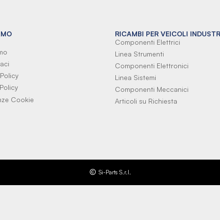
AMO
RICAMBI PER VEICOLI INDUSTR
Componenti Elettrici
amo
Linea Strumenti
aci
Componenti Elettronici
Policy
Linea Sistemi
Policy
Componenti Meccanici
nze Cookie
Articoli su Richiesta
Si-Parts S.r.l.