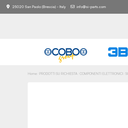
25020 San Paolo (Brescia) - Italy
info@si-parts.com
Home
PRODOTTI SU RICHIESTA
COMPONENTI ELETTRONICI
S