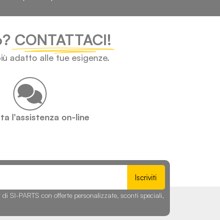
lo?
CONTATTACI!
iù adatto alle tue esigenze.
a l'assistenza on-line
Iscriviti
r di SI-PARTS con offerte personalizzate, sconti speciali,