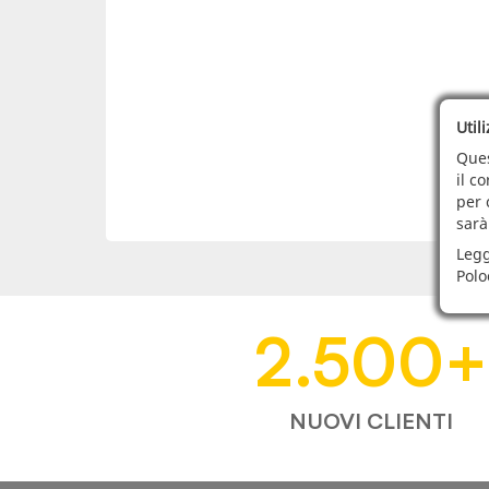
Util
Ques
il c
per 
sarà
Legg
Polo
2.500
+
NUOVI CLIENTI