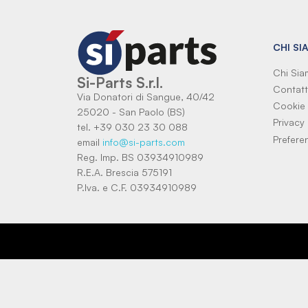
CHI SI
Chi Si
Si-Parts S.r.l.
Contatt
Via Donatori di Sangue, 40/42
Cookie 
25020 - San Paolo (BS)
Privacy 
tel. +39 030 23 30 088
Prefere
email
info@si-parts.com
Reg. Imp. BS 03934910989
R.E.A. Brescia 575191
P.Iva. e C.F. 03934910989