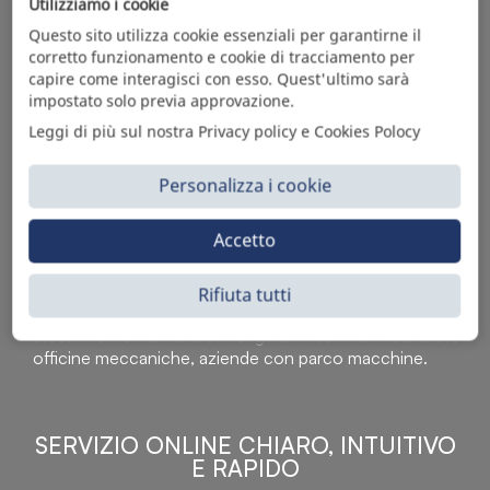
Utilizziamo i cookie
Questo sito utilizza cookie essenziali per garantirne il
corretto funzionamento e cookie di tracciamento per
capire come interagisci con esso. Quest'ultimo sarà
impostato solo previa approvazione.
Leggi di più sul nostra Privacy policy e Cookies Polocy
Personalizza i cookie
Accetto
Sì Parts S.r.l. è leader nella distribuzione e vendita di
accessori per veicoli off-highway. Riconosciuto in tutto
il mondo per l’elevato standard qualitativo dei prodotti a
Rifiuta tutti
catalogo, attraverso la vendita B2B del ricco
assortimento di articoli originali rivolti a ricambisti,
officine meccaniche, aziende con parco macchine.
SERVIZIO ONLINE CHIARO, INTUITIVO
E RAPIDO