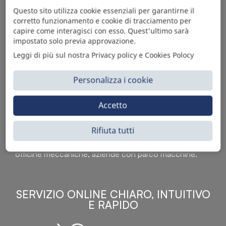
Questo sito utilizza cookie essenziali per garantirne il
corretto funzionamento e cookie di tracciamento per
capire come interagisci con esso. Quest'ultimo sarà
impostato solo previa approvazione.
Leggi di più sul nostra Privacy policy e Cookies Polocy
Personalizza i cookie
Sì Parts S.r.l. è leader nella distribuzione e vendita di
Accetto
accessori per veicoli off-highway. Riconosciuto in tutto
il mondo per l’elevato standard qualitativo dei prodotti a
Rifiuta tutti
catalogo, attraverso la vendita B2B del ricco
assortimento di articoli originali rivolti a ricambisti,
officine meccaniche, aziende con parco macchine.
SERVIZIO ONLINE CHIARO, INTUITIVO
E RAPIDO