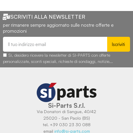
ISCRIVITI ALLA NEWSLETTER
per rimanere sempre aggiornato sulle nostre offerte e
promozioni
Iscriviti
Sì, desidero ricevere la newsletter di SI-PARTS con offerte
personalizzate, sconti speciali, richieste di sondaggi, notizie...
Si-Parts S.r.l.
Via Donatori di Sangue, 40/42
25020 - San Paolo (BS)
tel. +39 030 23 30 088
email
info@si-parts.com