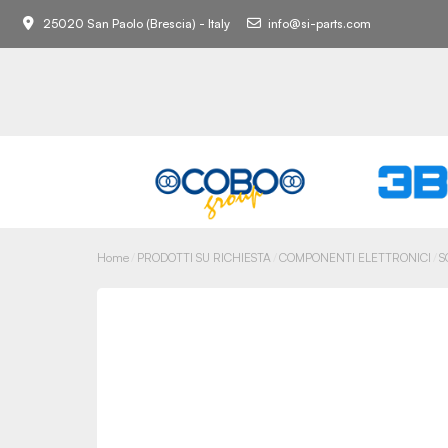
25020 San Paolo (Brescia) - Italy
info@si-parts.com
Home
PRODOTTI SU RICHIESTA
COMPONENTI ELETTRONICI
S