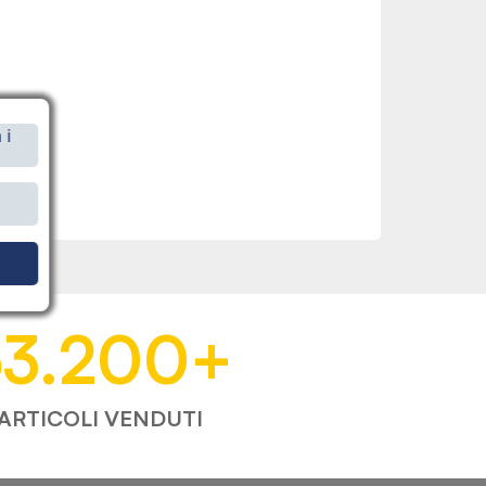
 i
i
53.200
+
ARTICOLI VENDUTI