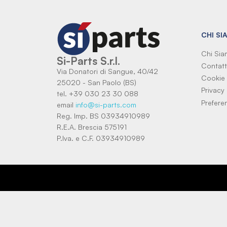
CHI SI
Chi Si
Si-Parts S.r.l.
Contatt
Via Donatori di Sangue, 40/42
Cookie 
25020 - San Paolo (BS)
Privacy 
tel. +39 030 23 30 088
Prefere
email
info@si-parts.com
Reg. Imp. BS 03934910989
R.E.A. Brescia 575191
P.Iva. e C.F. 03934910989