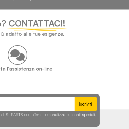
lo?
CONTATTACI!
iù adatto alle tue esigenze.
a l'assistenza on-line
Iscriviti
r di SI-PARTS con offerte personalizzate, sconti speciali,