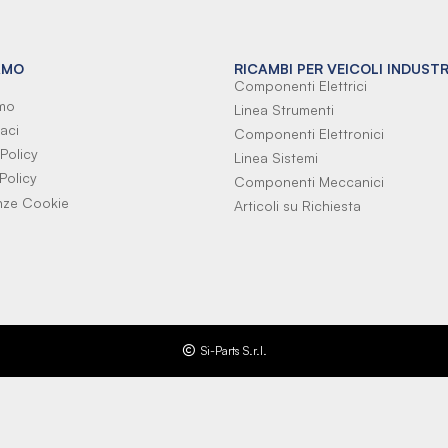
AMO
RICAMBI PER VEICOLI INDUSTR
Componenti Elettrici
amo
Linea Strumenti
aci
Componenti Elettronici
Policy
Linea Sistemi
Policy
Componenti Meccanici
nze Cookie
Articoli su Richiesta
Si-Parts S.r.l.