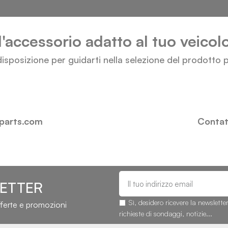
l'accessorio adatto al tuo veico
isposizione per guidarti nella selezione del prodotto p
-parts.com
Contatt
LETTER
Sì, desidero ricevere la newslette
fferte e promozioni
richieste di sondaggi, notizie...