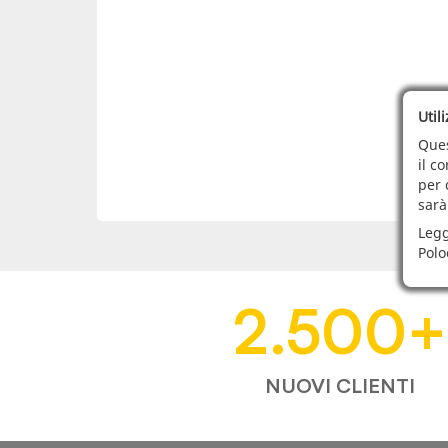
Util
Ques
il c
per 
sarà
Legg
Polo
2.500
+
NUOVI CLIENTI