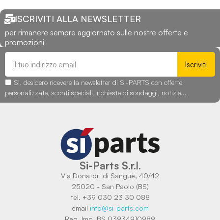
ISCRIVITI ALLA NEWSLETTER
per rimanere sempre aggiornato sulle nostre offerte e
promozioni
Iscriviti
Sì, desidero ricevere la newsletter di SI-PARTS con offerte
personalizzate, sconti speciali, richieste di sondaggi, notizie...
Si-Parts S.r.l.
Via Donatori di Sangue, 40/42
25020 - San Paolo (BS)
tel. +39 030 23 30 088
email
info@si-parts.com
Reg. Imp. BS 03934910989