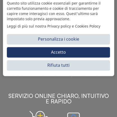
Questo sito utilizza cookie essenziali per garantirne il
corretto funzionamento e cookie di tracciamento per
capire come interagisci con esso. Quest'ultimo sarà
impostato solo previa approvazione.
Leggi di più sul nostra Privacy policy e Cookies Polocy
Personalizza i cookie
Sì Parts S.r.l. è leader nella distribuzione e vendita di
Accetto
accessori per veicoli off-highway. Riconosciuto in tutto
il mondo per l’elevato standard qualitativo dei prodotti a
catalogo, attraverso la vendita B2B del ricco
Rifiuta tutti
assortimento di articoli originali rivolti a ricambisti,
officine meccaniche, aziende con parco macchine.
SERVIZIO ONLINE CHIARO, INTUITIVO
E RAPIDO