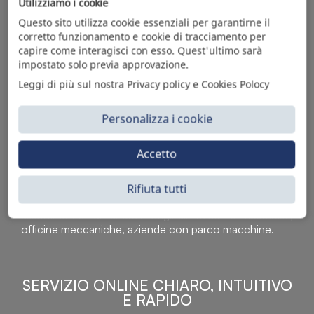
Utilizziamo i cookie
Questo sito utilizza cookie essenziali per garantirne il
corretto funzionamento e cookie di tracciamento per
capire come interagisci con esso. Quest'ultimo sarà
impostato solo previa approvazione.
Leggi di più sul nostra Privacy policy e Cookies Polocy
Personalizza i cookie
Accetto
Sì Parts S.r.l. è leader nella distribuzione e vendita di
accessori per veicoli off-highway. Riconosciuto in tutto
il mondo per l’elevato standard qualitativo dei prodotti a
Rifiuta tutti
catalogo, attraverso la vendita B2B del ricco
assortimento di articoli originali rivolti a ricambisti,
officine meccaniche, aziende con parco macchine.
SERVIZIO ONLINE CHIARO, INTUITIVO
E RAPIDO