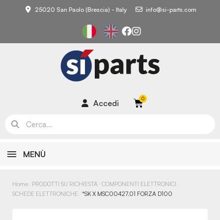
25020 San Paolo (Brescia) - Italy
info@si-parts.com
Accedi
MENÙ
Home
PRODOTTI SU RICHIESTA
COMPONENTI ELETTRONICI
SCHEDE ELETTRONICHE
*SK X MSC00427.01 FORZA D100