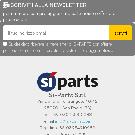
ISCRIVITI ALLA NEWSLETTER
per rimanere sempre aggiornato sulle nostre offerte e
promozioni
Iscriviti
Sì, desidero ricevere la newsletter di SI-PARTS con offerte
personalizzate, sconti speciali, richieste di sondaggi, notizie...
Si-Parts S.r.l.
Via Donatori di Sangue, 40/42
25020 - San Paolo (BS)
tel. +39 030 23 30 088
email
info@si-parts.com
Reg. Imp. BS 03934910989
R.E.A. Brescia 575191