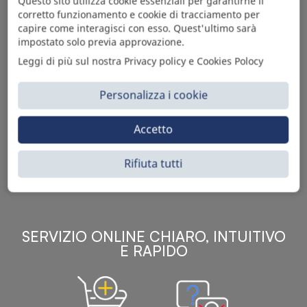
Questo sito utilizza cookie essenziali per garantirne il
corretto funzionamento e cookie di tracciamento per
capire come interagisci con esso. Quest'ultimo sarà
impostato solo previa approvazione.
Leggi di più sul nostra Privacy policy e Cookies Polocy
Personalizza i cookie
Sì Parts S.r.l. è leader nella distribuzione e vendita di
accessori per veicoli off-highway. Riconosciuto in tutto
Accetto
il mondo per l’elevato standard qualitativo dei prodotti a
catalogo, attraverso la vendita B2B del ricco
Rifiuta tutti
assortimento di articoli originali rivolti a ricambisti,
officine meccaniche, aziende con parco macchine.
SERVIZIO ONLINE CHIARO, INTUITIVO
E RAPIDO