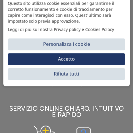
Questo sito utilizza cookie essenziali per garantirne il
corretto funzionamento e cookie di tracciamento per
capire come interagisci con esso. Quest'ultimo sarà
impostato solo previa approvazione.
Leggi di più sul nostra Privacy policy e Cookies Polocy
Personalizza i cookie
Sì Parts S.r.l. è leader nella distribuzione e vendita di
Accetto
accessori per veicoli off-highway. Riconosciuto in tutto
il mondo per l’elevato standard qualitativo dei prodotti a
catalogo, attraverso la vendita B2B del ricco
Rifiuta tutti
assortimento di articoli originali rivolti a ricambisti,
officine meccaniche, aziende con parco macchine.
SERVIZIO ONLINE CHIARO, INTUITIVO
E RAPIDO