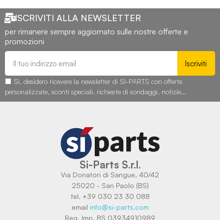
ISCRIVITI ALLA NEWSLETTER
per rimanere sempre aggiornato sulle nostre offerte e
promozioni
Iscriviti
Sì, desidero ricevere la newsletter di SI-PARTS con offerte
personalizzate, sconti speciali, richieste di sondaggi, notizie...
Si-Parts S.r.l.
Via Donatori di Sangue, 40/42
25020 - San Paolo (BS)
tel. +39 030 23 30 088
email
info@si-parts.com
Reg. Imp. BS 03934910989