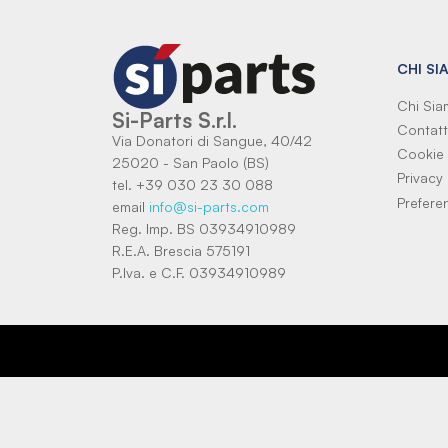
CHI SI
Chi Si
Si-Parts S.r.l.
Contatt
Via Donatori di Sangue, 40/42
Cookie 
25020 - San Paolo (BS)
Privacy 
tel. +39 030 23 30 088
Prefere
email
info@si-parts.com
Reg. Imp. BS 03934910989
R.E.A. Brescia 575191
P.Iva. e C.F. 03934910989