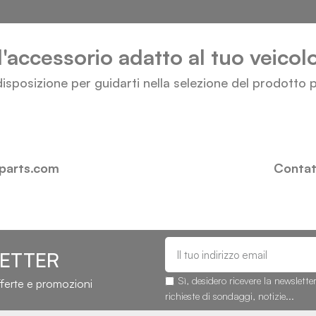
l'accessorio adatto al tuo veico
isposizione per guidarti nella selezione del prodotto p
-parts.com
Contatt
LETTER
Sì, desidero ricevere la newslette
fferte e promozioni
richieste di sondaggi, notizie...