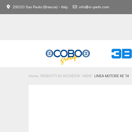
25020 San Paolo (Brescia) - Italy
info@si-parts.com
Home
PRODOTTI SU RICHIESTA
VARIE
LINEA MOTORE KE '14