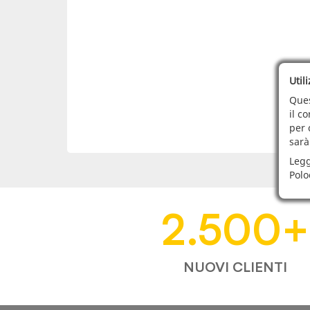
Util
Ques
il c
per 
sarà
Legg
Polo
2.500
+
NUOVI CLIENTI