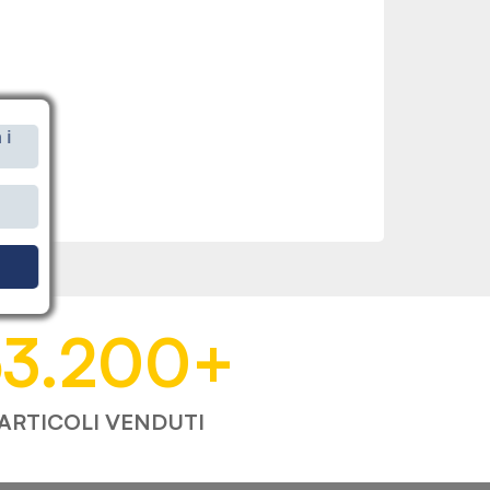
 i
i
53.200
+
ARTICOLI VENDUTI