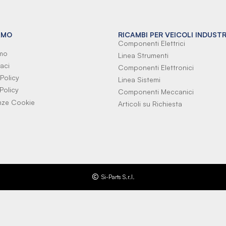
AMO
RICAMBI PER VEICOLI INDUSTR
Componenti Elettrici
amo
Linea Strumenti
aci
Componenti Elettronici
Policy
Linea Sistemi
Policy
Componenti Meccanici
nze Cookie
Articoli su Richiesta
Si-Parts S.r.l.