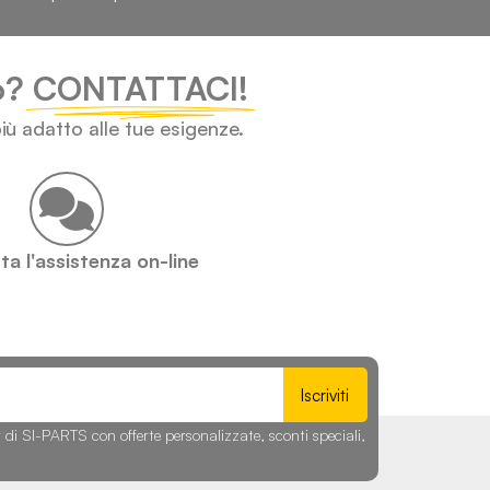
lo?
CONTATTACI!
iù adatto alle tue esigenze.
a l'assistenza on-line
Iscriviti
r di SI-PARTS con offerte personalizzate, sconti speciali,