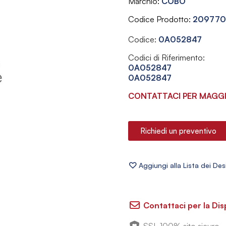
Marchio
COBO
Codice Prodotto
20977
Codice:
0A052847
Codici di Riferimento:
0A052847
0A052847
CONTATTACI PER MAGGI
Richiedi un preventivo
Contattaci per la Dis