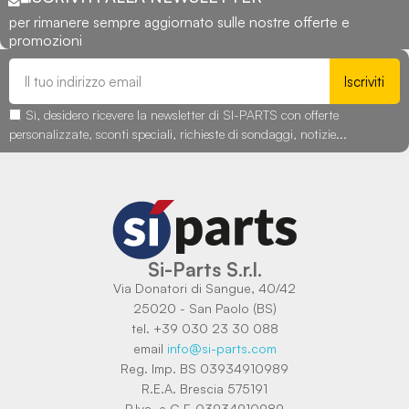
per rimanere sempre aggiornato sulle nostre offerte e
promozioni
Iscriviti
Sì, desidero ricevere la newsletter di SI-PARTS con offerte
personalizzate, sconti speciali, richieste di sondaggi, notizie...
Si-Parts S.r.l.
Via Donatori di Sangue, 40/42
25020 - San Paolo (BS)
tel. +39 030 23 30 088
email
info@si-parts.com
Reg. Imp. BS 03934910989
R.E.A. Brescia 575191
P.Iva. e C.F. 03934910989