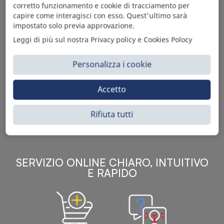
corretto funzionamento e cookie di tracciamento per
capire come interagisci con esso. Quest'ultimo sarà
impostato solo previa approvazione.
Leggi di più sul nostra Privacy policy e Cookies Polocy
Personalizza i cookie
Sì Parts S.r.l. è leader nella distribuzione e vendita di
accessori per veicoli off-highway. Riconosciuto in tutto
Accetto
il mondo per l’elevato standard qualitativo dei prodotti a
catalogo, attraverso la vendita B2B del ricco
assortimento di articoli originali rivolti a ricambisti,
Rifiuta tutti
officine meccaniche, aziende con parco macchine.
SERVIZIO ONLINE CHIARO, INTUITIVO
E RAPIDO