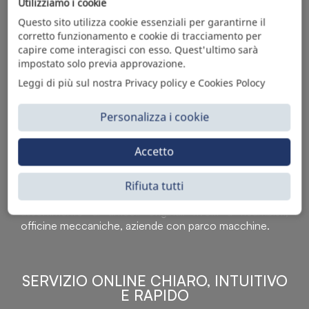
Utilizziamo i cookie
Questo sito utilizza cookie essenziali per garantirne il
corretto funzionamento e cookie di tracciamento per
capire come interagisci con esso. Quest'ultimo sarà
impostato solo previa approvazione.
Leggi di più sul nostra Privacy policy e Cookies Polocy
Personalizza i cookie
Accetto
Sì Parts S.r.l. è leader nella distribuzione e vendita di
accessori per veicoli off-highway. Riconosciuto in tutto
il mondo per l’elevato standard qualitativo dei prodotti a
Rifiuta tutti
catalogo, attraverso la vendita B2B del ricco
assortimento di articoli originali rivolti a ricambisti,
officine meccaniche, aziende con parco macchine.
SERVIZIO ONLINE CHIARO, INTUITIVO
E RAPIDO