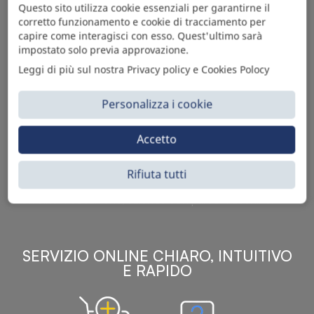
Questo sito utilizza cookie essenziali per garantirne il
corretto funzionamento e cookie di tracciamento per
capire come interagisci con esso. Quest'ultimo sarà
impostato solo previa approvazione.
Leggi di più sul nostra Privacy policy e Cookies Polocy
Personalizza i cookie
Sì Parts S.r.l. è leader nella distribuzione e vendita di
Accetto
accessori per veicoli off-highway. Riconosciuto in tutto
il mondo per l’elevato standard qualitativo dei prodotti a
catalogo, attraverso la vendita B2B del ricco
Rifiuta tutti
assortimento di articoli originali rivolti a ricambisti,
officine meccaniche, aziende con parco macchine.
SERVIZIO ONLINE CHIARO, INTUITIVO
E RAPIDO