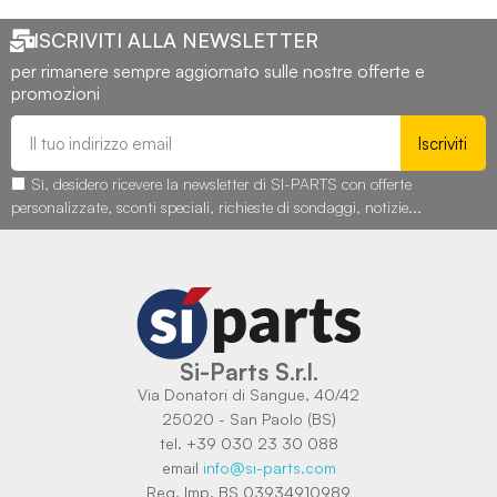
ISCRIVITI ALLA NEWSLETTER
per rimanere sempre aggiornato sulle nostre offerte e
promozioni
Iscriviti
Sì, desidero ricevere la newsletter di SI-PARTS con offerte
personalizzate, sconti speciali, richieste di sondaggi, notizie...
Si-Parts S.r.l.
Via Donatori di Sangue, 40/42
25020 - San Paolo (BS)
tel. +39 030 23 30 088
email
info@si-parts.com
Reg. Imp. BS 03934910989