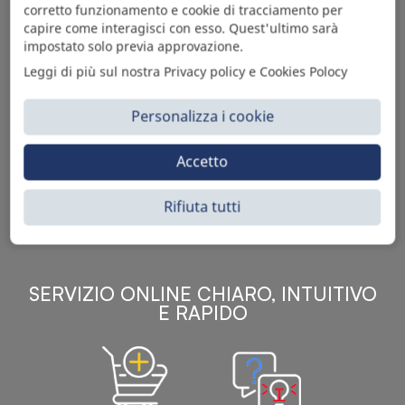
corretto funzionamento e cookie di tracciamento per
capire come interagisci con esso. Quest'ultimo sarà
impostato solo previa approvazione.
Leggi di più sul nostra Privacy policy e Cookies Polocy
Personalizza i cookie
Sì Parts S.r.l. è leader nella distribuzione e vendita di
accessori per veicoli off-highway. Riconosciuto in tutto
Accetto
il mondo per l’elevato standard qualitativo dei prodotti a
catalogo, attraverso la vendita B2B del ricco
assortimento di articoli originali rivolti a ricambisti,
Rifiuta tutti
officine meccaniche, aziende con parco macchine.
SERVIZIO ONLINE CHIARO, INTUITIVO
E RAPIDO