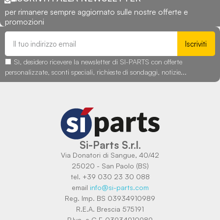
per rimanere sempre aggiornato sulle nostre offerte e
promozioni
Iscriviti
Sì, desidero ricevere la newsletter di SI-PARTS con offerte
personalizzate, sconti speciali, richieste di sondaggi, notizie...
Si-Parts S.r.l.
Via Donatori di Sangue, 40/42
25020 - San Paolo (BS)
tel. +39 030 23 30 088
email
info@si-parts.com
Reg. Imp. BS 03934910989
R.E.A. Brescia 575191
P.Iva. e C.F. 03934910989