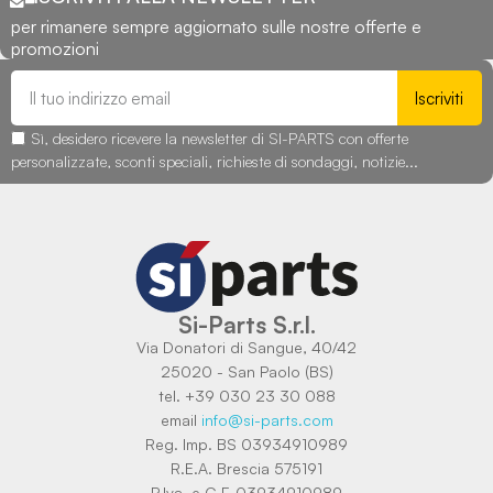
per rimanere sempre aggiornato sulle nostre offerte e
promozioni
Iscriviti
Sì, desidero ricevere la newsletter di SI-PARTS con offerte
personalizzate, sconti speciali, richieste di sondaggi, notizie...
Si-Parts S.r.l.
Via Donatori di Sangue, 40/42
25020 - San Paolo (BS)
tel. +39 030 23 30 088
email
info@si-parts.com
Reg. Imp. BS 03934910989
R.E.A. Brescia 575191
P.Iva. e C.F. 03934910989