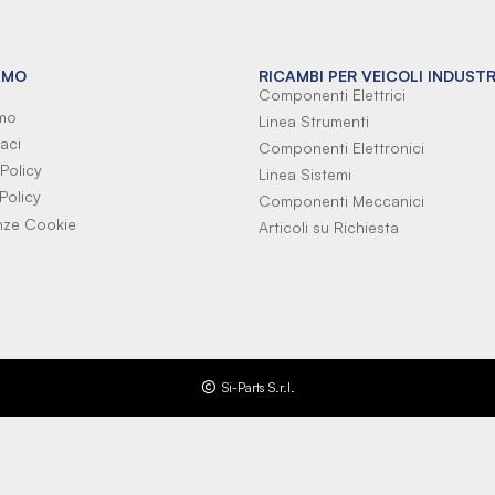
AMO
RICAMBI PER VEICOLI INDUSTR
Componenti Elettrici
amo
Linea Strumenti
aci
Componenti Elettronici
Policy
Linea Sistemi
Policy
Componenti Meccanici
nze Cookie
Articoli su Richiesta
Si-Parts S.r.l.