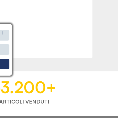
 i
i
53.200
+
ARTICOLI VENDUTI