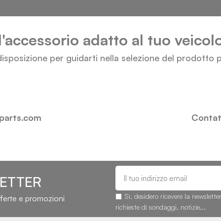
l'accessorio adatto al tuo veico
isposizione per guidarti nella selezione del prodotto p
-parts.com
Contatt
LETTER
Sì, desidero ricevere la newslette
fferte e promozioni
richieste di sondaggi, notizie...