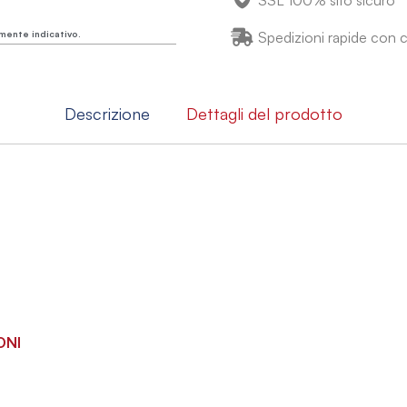
SSL 100% sito sicuro
mente indicativo.
Spedizioni rapide con co
Descrizione
Dettagli del prodotto
ONI