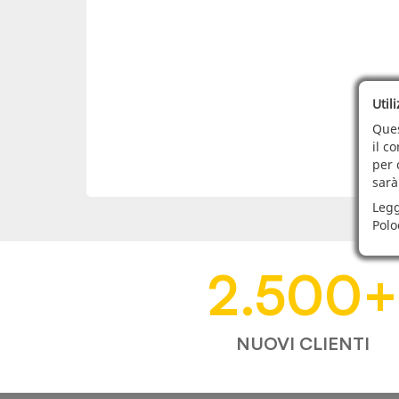
Util
Ques
il c
per 
sarà
Legg
Polo
2.500
+
NUOVI CLIENTI