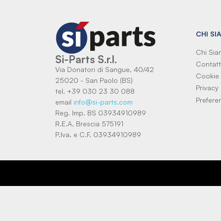
CHI SI
Chi Si
Si-Parts S.r.l.
Contatt
Via Donatori di Sangue, 40/42
Cookie 
25020 - San Paolo (BS)
Privacy 
tel. +39 030 23 30 088
Prefere
email
info@si-parts.com
Reg. Imp. BS 03934910989
R.E.A. Brescia 575191
P.Iva. e C.F. 03934910989