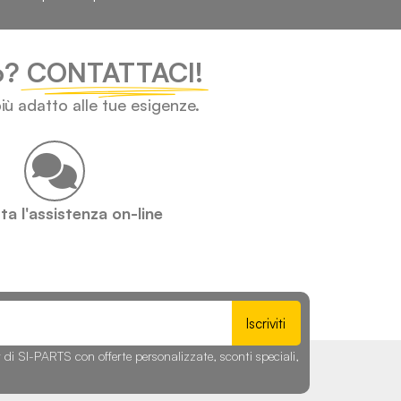
lo?
CONTATTACI!
iù adatto alle tue esigenze.
a l'assistenza on-line
Iscriviti
r di SI-PARTS con offerte personalizzate, sconti speciali,