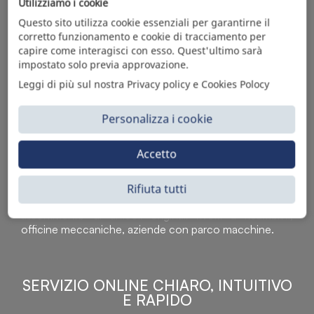
Utilizziamo i cookie
Questo sito utilizza cookie essenziali per garantirne il
corretto funzionamento e cookie di tracciamento per
capire come interagisci con esso. Quest'ultimo sarà
impostato solo previa approvazione.
Leggi di più sul nostra Privacy policy e Cookies Polocy
Personalizza i cookie
Accetto
Sì Parts S.r.l. è leader nella distribuzione e vendita di
accessori per veicoli off-highway. Riconosciuto in tutto
il mondo per l’elevato standard qualitativo dei prodotti a
Rifiuta tutti
catalogo, attraverso la vendita B2B del ricco
assortimento di articoli originali rivolti a ricambisti,
officine meccaniche, aziende con parco macchine.
SERVIZIO ONLINE CHIARO, INTUITIVO
E RAPIDO