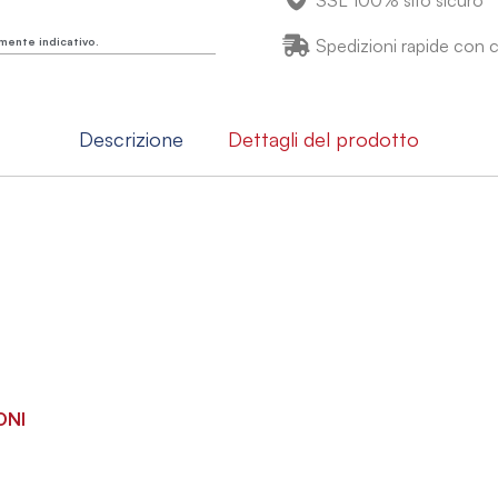
SSL 100% sito sicuro
mente indicativo.
Spedizioni rapide con co
Descrizione
Dettagli del prodotto
ONI