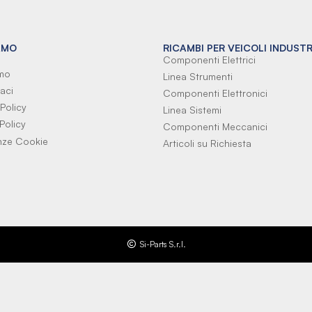
AMO
RICAMBI PER VEICOLI INDUSTR
Componenti Elettrici
amo
Linea Strumenti
aci
Componenti Elettronici
Policy
Linea Sistemi
Policy
Componenti Meccanici
nze Cookie
Articoli su Richiesta
Si-Parts S.r.l.