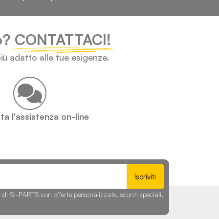
lo?
CONTATTACI!
iù adatto alle tue esigenze.
a l'assistenza on-line
Iscriviti
r di SI-PARTS con offerte personalizzate, sconti speciali,