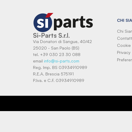
CHI SI
Chi Si
Si-Parts S.r.l.
Contatt
Via Donatori di Sangue, 40/42
Cookie 
25020 - San Paolo (BS)
Privacy 
tel. +39 030 23 30 088
Prefere
email
info@si-parts.com
Reg. Imp. BS 03934910989
R.E.A. Brescia 575191
P.Iva. e C.F. 03934910989