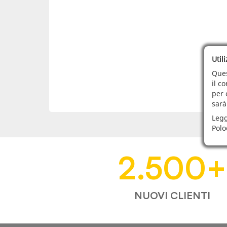
Util
Ques
il c
per 
sarà
Legg
Polo
2.500
+
NUOVI CLIENTI