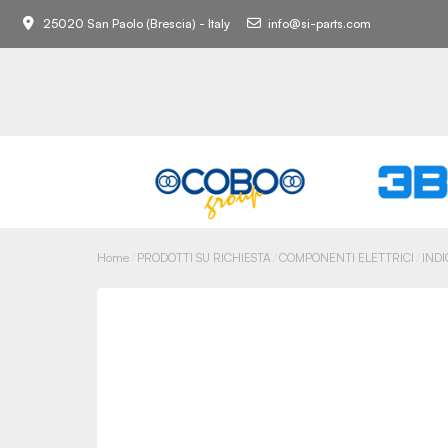
25020 San Paolo (Brescia) - Italy
info@si-parts.com
Home
PRODOTTI SU RICHIESTA
COMPONENTI ELETTRICI
IND