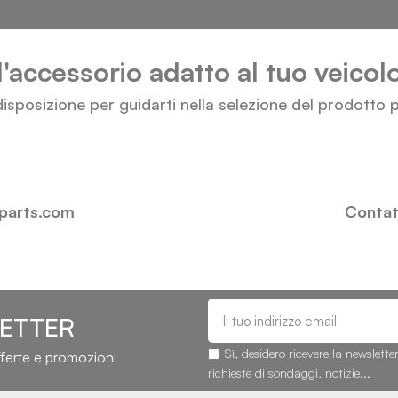
l'accessorio adatto al tuo veico
isposizione per guidarti nella selezione del prodotto p
-parts.com
Contatt
LETTER
Sì, desidero ricevere la newslette
fferte e promozioni
richieste di sondaggi, notizie...