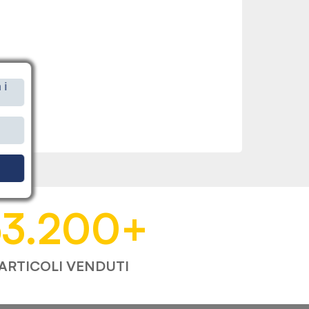
 i
i
53.200
+
ARTICOLI VENDUTI