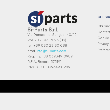
CHI SI
Chi Si
Si-Parts S.r.l.
Contatt
Via Donatori di Sangue, 40/42
Cookie 
25020 - San Paolo (BS)
Privacy 
tel. +39 030 23 30 088
Prefere
email
info@si-parts.com
Reg. Imp. BS 03934910989
R.E.A. Brescia 575191
P.Iva. e C.F. 03934910989