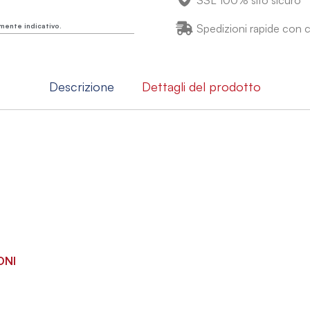
SSL 100% sito sicuro
mente indicativo.
Spedizioni rapide con co
Descrizione
Dettagli del prodotto
ONI