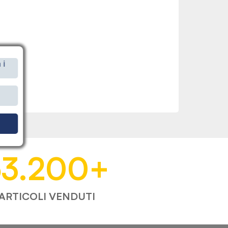
 i
i
53.200
+
ARTICOLI VENDUTI