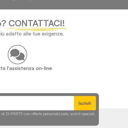
lo?
CONTATTACI!
iù adatto alle tue esigenze.
a l'assistenza on-line
Iscriviti
r di SI-PARTS con offerte personalizzate, sconti speciali,