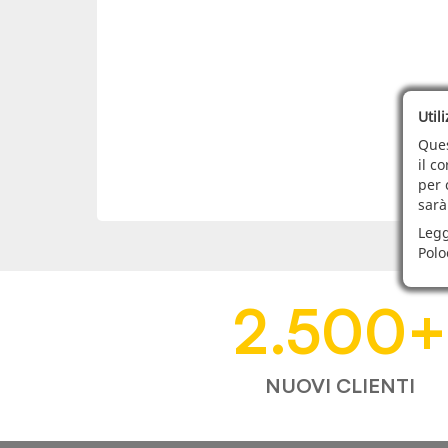
Util
Ques
il c
per 
sarà
Legg
Polo
2.500
+
NUOVI CLIENTI