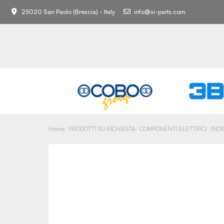
25020 San Paolo (Brescia) - Italy
info@si-parts.com
Home
PRODOTTI SU RICHIESTA
COMPONENTI ELETTRICI
IND