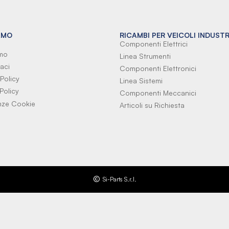
AMO
RICAMBI PER VEICOLI INDUSTR
Componenti Elettrici
amo
Linea Strumenti
aci
Componenti Elettronici
Policy
Linea Sistemi
Policy
Componenti Meccanici
nze Cookie
Articoli su Richiesta
Si-Parts S.r.l.