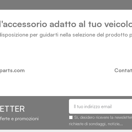
l'accessorio adatto al tuo veico
isposizione per guidarti nella selezione del prodotto p
-parts.com
Contatt
LETTER
Sì, desidero ricevere la newslette
fferte e promozioni
richieste di sondaggi, notizie...