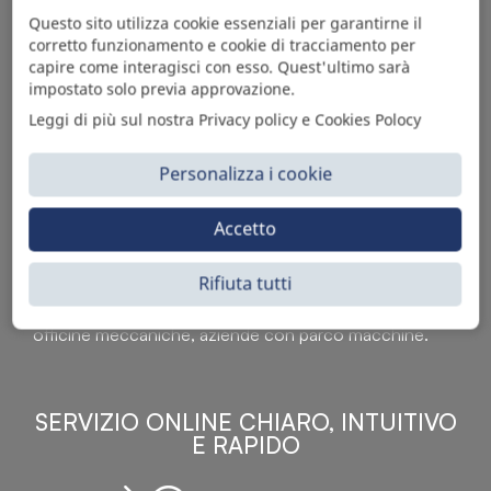
Questo sito utilizza cookie essenziali per garantirne il
corretto funzionamento e cookie di tracciamento per
capire come interagisci con esso. Quest'ultimo sarà
impostato solo previa approvazione.
Leggi di più sul nostra Privacy policy e Cookies Polocy
Personalizza i cookie
Sì Parts S.r.l. è leader nella distribuzione e vendita di
Accetto
accessori per veicoli off-highway. Riconosciuto in tutto
il mondo per l’elevato standard qualitativo dei prodotti a
Rifiuta tutti
catalogo, attraverso la vendita B2B del ricco
assortimento di articoli originali rivolti a ricambisti,
officine meccaniche, aziende con parco macchine.
SERVIZIO ONLINE CHIARO, INTUITIVO
E RAPIDO