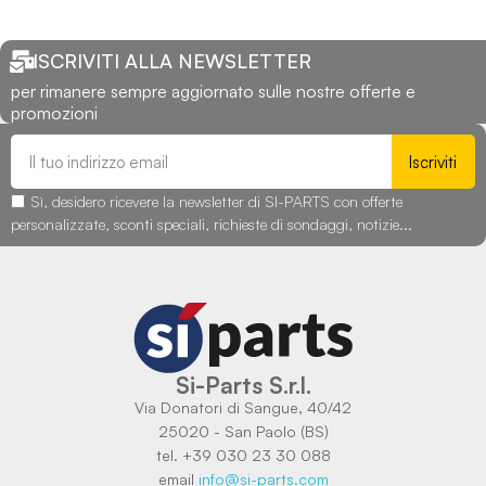
ISCRIVITI ALLA NEWSLETTER
per rimanere sempre aggiornato sulle nostre offerte e
promozioni
Iscriviti
Sì, desidero ricevere la newsletter di SI-PARTS con offerte
personalizzate, sconti speciali, richieste di sondaggi, notizie...
Si-Parts S.r.l.
Via Donatori di Sangue, 40/42
25020 - San Paolo (BS)
tel. +39 030 23 30 088
email
info@si-parts.com