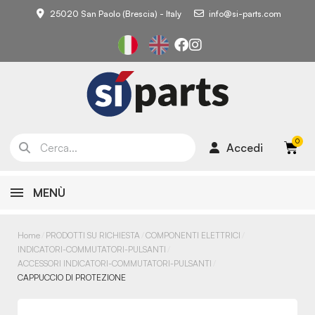
25020 San Paolo (Brescia) - Italy
info@si-parts.com
Accedi
MENÙ
Home
PRODOTTI SU RICHIESTA
COMPONENTI ELETTRICI
INDICATORI-COMMUTATORI-PULSANTI
ACCESSORI INDICATORI-COMMUTATORI-PULSANTI
CAPPUCCIO DI PROTEZIONE