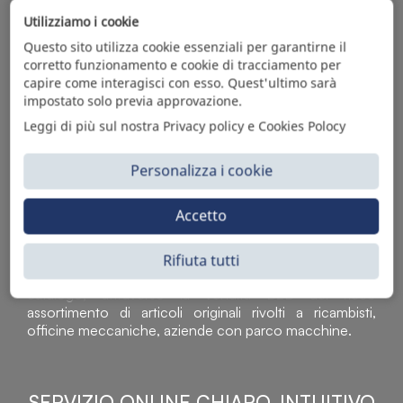
FORNITORE DI PRODOTTI PER
Utilizziamo i cookie
L'AUTOMOTIVE
Questo sito utilizza cookie essenziali per garantirne il
corretto funzionamento e cookie di tracciamento per
capire come interagisci con esso. Quest'ultimo sarà
impostato solo previa approvazione.
Leggi di più sul nostra Privacy policy e Cookies Polocy
Personalizza i cookie
Accetto
Sì Parts S.r.l. è leader nella distribuzione e vendita di
accessori per veicoli off-highway. Riconosciuto in tutto
Rifiuta tutti
il mondo per l’elevato standard qualitativo dei prodotti a
catalogo, attraverso la vendita B2B del ricco
assortimento di articoli originali rivolti a ricambisti,
officine meccaniche, aziende con parco macchine.
SERVIZIO ONLINE CHIARO, INTUITIVO