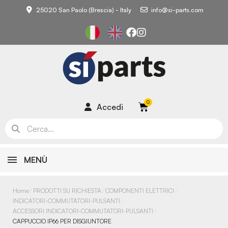
25020 San Paolo (Brescia) - Italy
info@si-parts.com
Accedi
MENÙ
Home
PRODOTTI SU RICHIESTA
COMPONENTI ELETTRICI
INDICATORI-COMMUTATORI-PULSANTI
ACCESSORI INDICATORI-COMMUTATORI-PULSANTI
CAPPUCCIO IP66 PER DISGIUNTORE