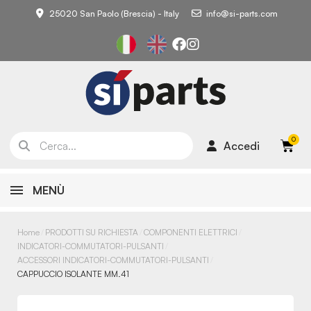
25020 San Paolo (Brescia) - Italy
info@si-parts.com
Accedi
MENÙ
Home
PRODOTTI SU RICHIESTA
COMPONENTI ELETTRICI
INDICATORI-COMMUTATORI-PULSANTI
ACCESSORI INDICATORI-COMMUTATORI-PULSANTI
CAPPUCCIO ISOLANTE MM.41