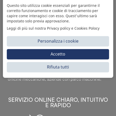
Questo sito utilizza cookie essenziali per garantirne il
corretto funzionamento e cookie di tracciamento per
capire come interagisci con esso. Quest'ultimo sarà
impostato solo previa approvazione.
Leggi di più sul nostra Privacy policy e Cookies Polocy
Personalizza i cookie
Sì Parts S.r.l. è leader nella distribuzione e vendita di
Accetto
accessori per veicoli off-highway. Riconosciuto in tutto
il mondo per l’elevato standard qualitativo dei prodotti a
Rifiuta tutti
catalogo, attraverso la vendita B2B del ricco
assortimento di articoli originali rivolti a ricambisti,
officine meccaniche, aziende con parco macchine.
SERVIZIO ONLINE CHIARO, INTUITIVO
E RAPIDO