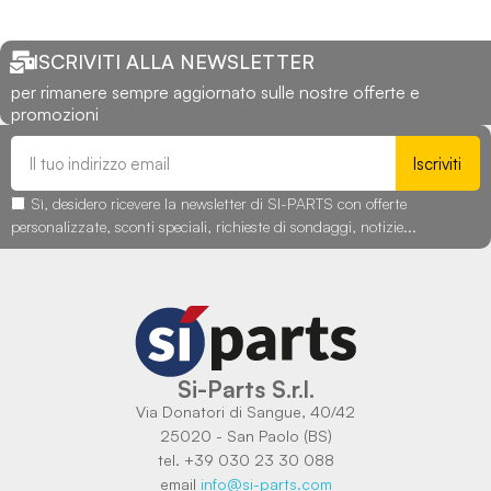
ISCRIVITI ALLA NEWSLETTER
per rimanere sempre aggiornato sulle nostre offerte e
promozioni
Iscriviti
Sì, desidero ricevere la newsletter di SI-PARTS con offerte
personalizzate, sconti speciali, richieste di sondaggi, notizie...
Si-Parts S.r.l.
Via Donatori di Sangue, 40/42
25020 - San Paolo (BS)
tel. +39 030 23 30 088
email
info@si-parts.com