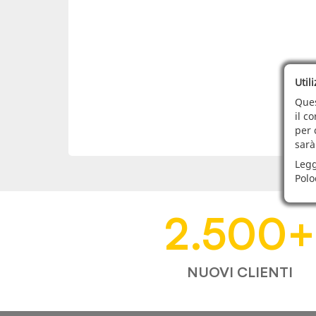
Util
Ques
il c
per 
sarà
Legg
Polo
2.500
+
NUOVI CLIENTI