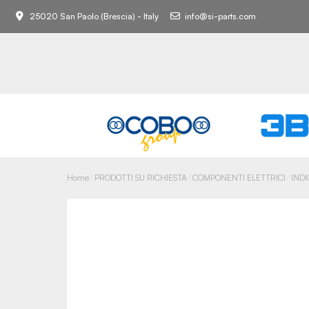
25020 San Paolo (Brescia) - Italy
info@si-parts.com
Home
PRODOTTI SU RICHIESTA
COMPONENTI ELETTRICI
IND