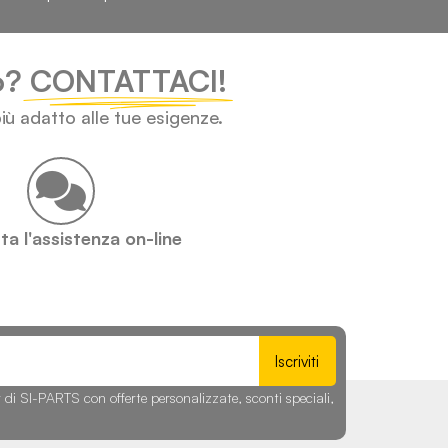
lo?
CONTATTACI!
iù adatto alle tue esigenze.
a l'assistenza on-line
Iscriviti
r di SI-PARTS con offerte personalizzate, sconti speciali,