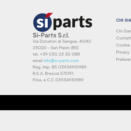
CHI SI
Chi Si
Si-Parts S.r.l.
Contatt
Via Donatori di Sangue, 40/42
Cookie 
25020 - San Paolo (BS)
Privacy 
tel. +39 030 23 30 088
Prefere
email
info@si-parts.com
Reg. Imp. BS 03934910989
R.E.A. Brescia 575191
P.Iva. e C.F. 03934910989