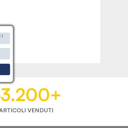
 i
i
53.200
+
ARTICOLI VENDUTI