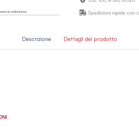
SSL 100% sito sicuro
mente indicativo.
Spedizioni rapide con co
Descrizione
Dettagli del prodotto
ONI