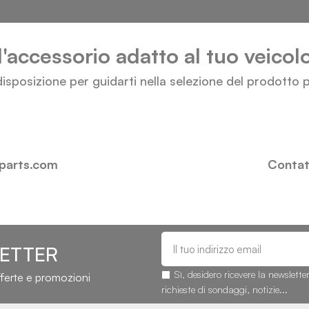
l'accessorio adatto al tuo veico
isposizione per guidarti nella selezione del prodotto p
-parts.com
Contatt
LETTER
Sì, desidero ricevere la newslette
fferte e promozioni
richieste di sondaggi, notizie...