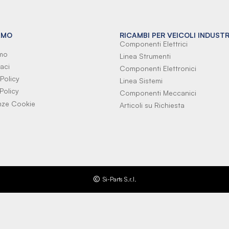
AMO
RICAMBI PER VEICOLI INDUSTR
Componenti Elettrici
amo
Linea Strumenti
aci
Componenti Elettronici
Policy
Linea Sistemi
Policy
Componenti Meccanici
nze Cookie
Articoli su Richiesta
Si-Parts S.r.l.