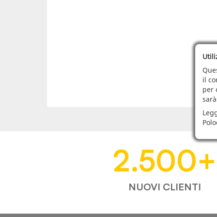
Util
Ques
il c
per 
sarà
Legg
Polo
2.500
+
NUOVI CLIENTI