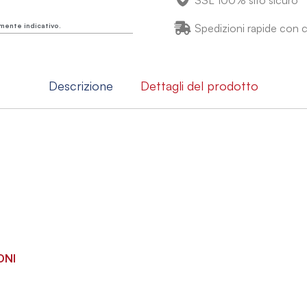
SSL 100% sito sicuro
mente indicativo.
Spedizioni rapide con co
Descrizione
Dettagli del prodotto
ONI