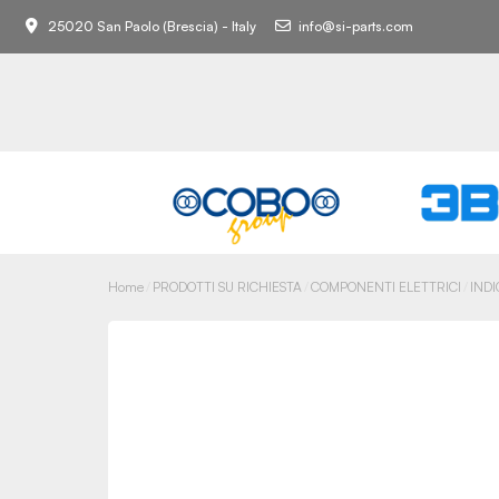
25020 San Paolo (Brescia) - Italy
info@si-parts.com
Home
PRODOTTI SU RICHIESTA
COMPONENTI ELETTRICI
IND