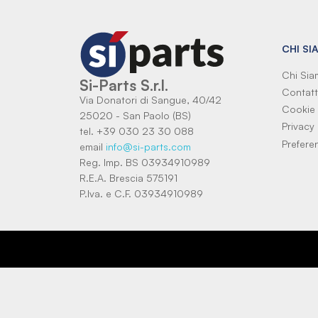
CHI SI
Chi Si
Si-Parts S.r.l.
Contatt
Via Donatori di Sangue, 40/42
Cookie 
25020 - San Paolo (BS)
Privacy 
tel. +39 030 23 30 088
Prefere
email
info@si-parts.com
Reg. Imp. BS 03934910989
R.E.A. Brescia 575191
P.Iva. e C.F. 03934910989