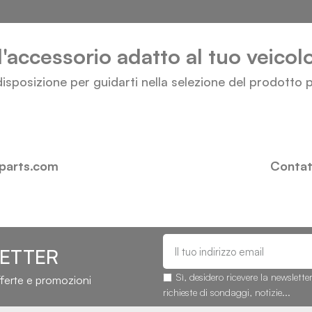
l'accessorio adatto al tuo veico
isposizione per guidarti nella selezione del prodotto p
-parts.com
Contatt
LETTER
Sì, desidero ricevere la newslette
fferte e promozioni
richieste di sondaggi, notizie...