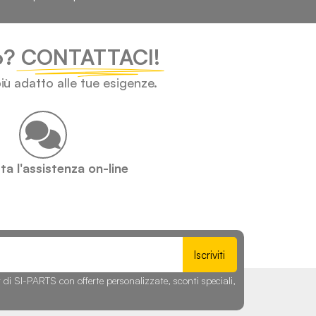
lo?
CONTATTACI!
iù adatto alle tue esigenze.
a l'assistenza on-line
Iscriviti
r di SI-PARTS con offerte personalizzate, sconti speciali,