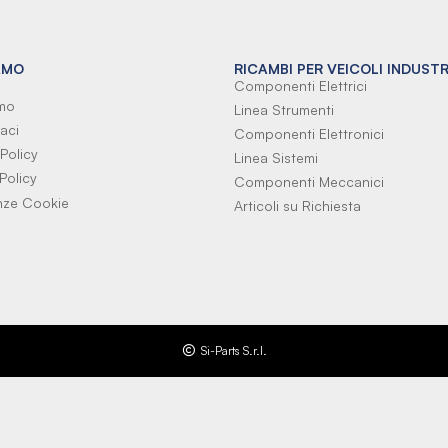
AMO
RICAMBI PER VEICOLI INDUSTR
Componenti Elettrici
amo
Linea Strumenti
aci
Componenti Elettronici
Policy
Linea Sistemi
Policy
Componenti Meccanici
nze Cookie
Articoli su Richiesta
Si-Parts S.r.l.