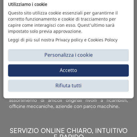
L'AUTOMOTIVE
Utilizziamo i cookie
Questo sito utilizza cookie essenziali per garantirne il
corretto funzionamento e cookie di tracciamento per
capire come interagisci con esso. Quest'ultimo sarà
impostato solo previa approvazione.
Leggi di più sul nostra Privacy policy e Cookies Polocy
Personalizza i cookie
Accetto
Sì Parts S.r.l. è leader nella distribuzione e vendita di
accessori per veicoli off-highway. Riconosciuto in tutto
Rifiuta tutti
il mondo per l’elevato standard qualitativo dei prodotti a
catalogo, attraverso la vendita B2B del ricco
assortimento di articoli originali rivolti a ricambisti,
officine meccaniche, aziende con parco macchine.
SERVIZIO ONLINE CHIARO, INTUITIVO